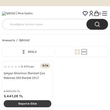
Tüm Siparişlerde Ücretsiz Kargo
Anasayfa
IŞIKGAZ
SIRALA
%16
0.0 Puan
Işıkgaz Silverinox Standart Çay
Makinası 250 Bardak 23 LT
6.500,00 TL
5.441,28 TL
Sepete Ekle