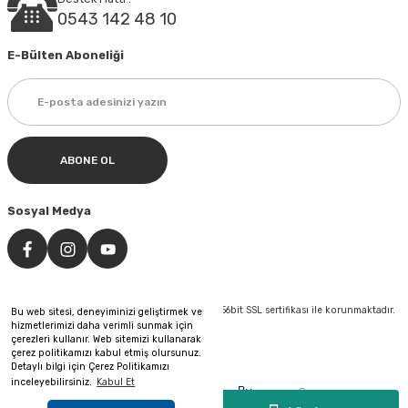
0543 142 48 10
E-Bülten Aboneliği
ABONE OL
Sosyal Medya
©Tüm hakları saklıdır. Kredi kartı bilgileriniz 256bit SSL sertifikası ile korunmaktadır.
Bu web sitesi, deneyiminizi geliştirmek ve
hizmetlerimizi daha verimli sunmak için
çerezleri kullanır. Web sitemizi kullanarak
çerez politikamızı kabul etmiş olursunuz.
Detaylı bilgi için Çerez Politikamızı
inceleyebilirsiniz.
Kabul Et
&
By
®
Pixeler
Web Tasarım
Reklam