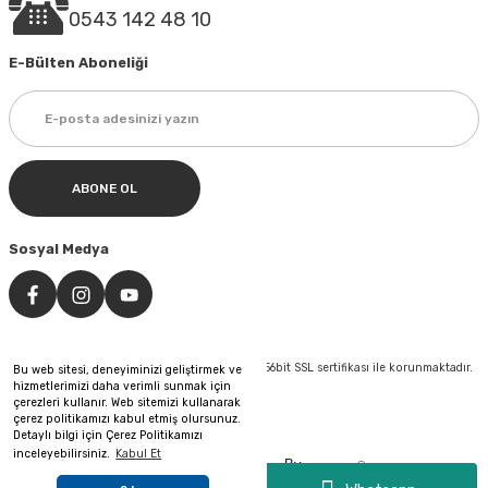
0543 142 48 10
E-Bülten Aboneliği
ABONE OL
Sosyal Medya
©Tüm hakları saklıdır. Kredi kartı bilgileriniz 256bit SSL sertifikası ile korunmaktadır.
Bu web sitesi, deneyiminizi geliştirmek ve
hizmetlerimizi daha verimli sunmak için
çerezleri kullanır. Web sitemizi kullanarak
çerez politikamızı kabul etmiş olursunuz.
Detaylı bilgi için Çerez Politikamızı
inceleyebilirsiniz.
Kabul Et
&
By
®
Pixeler
Web Tasarım
Reklam