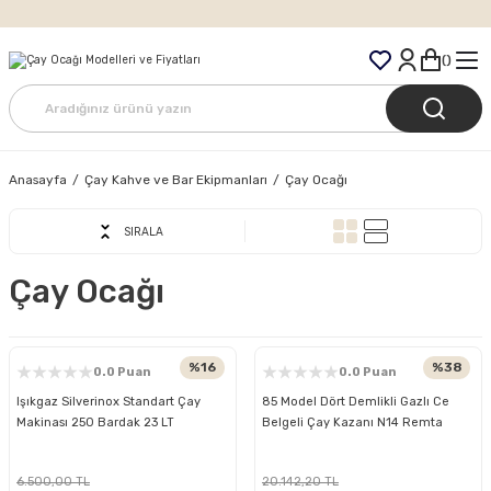
Tüm Siparişlerde Ücretsiz Kargo
Anasayfa
Çay Kahve ve Bar Ekipmanları
Çay Ocağı
SIRALA
Çay Ocağı
%16
%38
0.0 Puan
0.0 Puan
Işıkgaz Silverinox Standart Çay
85 Model Dört Demlikli Gazlı Ce
Makinası 250 Bardak 23 LT
Belgeli Çay Kazanı N14 Remta
6.500,00 TL
20.142,20 TL