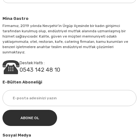
Mina Gastro
Firmamız, 2019 yılında Nevşehir’in Ürgüp ilçesinde bir kadın girişimci
tarafından kurulmuş olup, endüstriyel mutfak alanında uzmanlaşmış bir
hizmet sağlayıcısıdır. Kalite, güven ve müşteri memnuniyeti odaklı
yaklaşımımızla; otel, restoran, kafe, catering firmaları, kamu kurumları ve
benzeri işletmelere anahtar teslim endüstriyel mutfak çözümleri
sunmaktayız.
Destek Hattı :
0543 142 48 10
E-Bülten Aboneliği
ABONE OL
Sosyal Medya