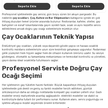
Sepete Ekle
Sepete Ekle
Profesyonel işletmelerde çay servisi, gün boyu süren bir akışın parçasıdır. Bu
nedenle
çay ocakları
,
Çay, Kahve ve Bar Ekipmanları
kategorisi içinde en çok
ihtiyaç duyulan temel ürünler arasında bulunur. Restoranlar, kafeler, oteller, çay
bahçeleri ve esnaf lokantalarında çayın sürekli taze, sıcak ve aynı lezzette servis
edilebilmesi ancak doğru çay ocağı sistemleriyle mümkün olur.
Çay Ocaklarının Teknik Yapısı
Endüstriyel çay ocakları, yüksek ısıya dayanıklı gövde yapısı ve hassas sıcaklık
kontrollü rezistans sistemleriyle uzun süre kesintisiz çalışmaya uygundur. Paslanmaz
çelik yüzeyleri hem hijyen sağlar hem de cihazın kullanım ömrünü uzatır. Su seviye
göstergesi, otomatik su tamamlama mekanizması ve termostat kontrollü ısı yönetimi,
çayın daima ideal sıcaklıkta tutulmasını sağlar.
Profesyonel Serviste Doğru Çay
Ocağı Seçimi
Her işletmenin çay tüketim hacmi farklıdır. Büyük kapasiteye ihtiyaç duyulan
işletmelerde çok demli ve geniş su tanklı modeller tercih edilirken, günlük
sirkülasyonun daha az olduğu noktalarda kompakt çay ocakları yeterli olur. Gazlı
modeller enerji maliyetinde avantaj sağlayabilir; elektrikli modeller ise stabil ısı
kontrolüyle daha tutarlı bir performans sunar. Kullanım alanı, servis yoğunluğu ve
işletme altyapısı model seçiminde önemli kriterlerdir.