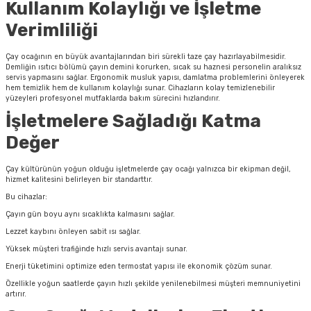
Kullanım Kolaylığı ve İşletme
Verimliliği
Çay ocağının en büyük avantajlarından biri sürekli taze çay hazırlayabilmesidir.
Demliğin ısıtıcı bölümü çayın demini korurken, sıcak su haznesi personelin aralıksız
servis yapmasını sağlar. Ergonomik musluk yapısı, damlatma problemlerini önleyerek
hem temizlik hem de kullanım kolaylığı sunar. Cihazların kolay temizlenebilir
yüzeyleri profesyonel mutfaklarda bakım sürecini hızlandırır.
İşletmelere Sağladığı Katma
Değer
Çay kültürünün yoğun olduğu işletmelerde çay ocağı yalnızca bir ekipman değil,
hizmet kalitesini belirleyen bir standarttır.
Bu cihazlar:
Çayın gün boyu aynı sıcaklıkta kalmasını sağlar.
Lezzet kaybını önleyen sabit ısı sağlar.
Yüksek müşteri trafiğinde hızlı servis avantajı sunar.
Enerji tüketimini optimize eden termostat yapısı ile ekonomik çözüm sunar.
Özellikle yoğun saatlerde çayın hızlı şekilde yenilenebilmesi müşteri memnuniyetini
artırır.