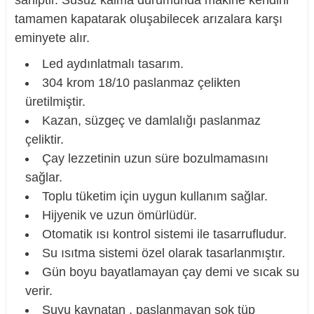
sahiptir. Susuz kalma durumunda makine kendini
tamamen kapatarak oluşabilecek arızalara karşı
eminyete alır.
Led aydınlatmalı tasarım.
304 krom 18/10 paslanmaz çelikten
üretilmiştir.
Kazan, süzgeç ve damlalığı paslanmaz
çeliktir.
Çay lezzetinin uzun süre bozulmamasını
sağlar.
Toplu tüketim için uygun kullanım sağlar.
Hijyenik ve uzun ömürlüdür.
Otomatik ısı kontrol sistemi ile tasarrufludur.
Su ısıtma sistemi özel olarak tasarlanmıştır.
Gün boyu bayatlamayan çay demi ve sıcak su
verir.
Suyu kaynatan , paslanmayan şok tüp