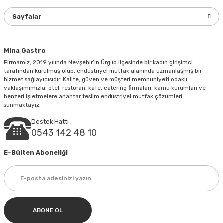
Ürün fiyatı diğer sitelerden daha pahalı.
Sayfalar
Bu ürüne benzer farklı alternatifler olmalı.
Mina Gastro
Firmamız, 2019 yılında Nevşehir’in Ürgüp ilçesinde bir kadın girişimci
tarafından kurulmuş olup, endüstriyel mutfak alanında uzmanlaşmış bir
hizmet sağlayıcısıdır. Kalite, güven ve müşteri memnuniyeti odaklı
yaklaşımımızla; otel, restoran, kafe, catering firmaları, kamu kurumları ve
Gönder
benzeri işletmelere anahtar teslim endüstriyel mutfak çözümleri
sunmaktayız.
Destek Hattı :
0543 142 48 10
E-Bülten Aboneliği
ABONE OL