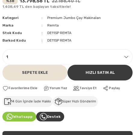
13.798,56 TL
22.188,40 TL
%38
1.408,49 TL den başlayan taksitlerle!
Kategori
Premium Jumbo Çay Makinaları
Marka
Remta
Stok Kodu
DE11SP REMTA
Barkod Kodu
DE11SP REMTA
SEPETE EKLE
HIZLI SATIN AL
Yorum Yaz
Tavsiye Et
Paylaş
14 Gün İçinde İade Hakkı
Süper Hızlı Gönderim
Whatsapp
Destek