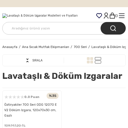
Tüm Siparişlerde Ücretsiz Kargo
Anasayfa
Ana Sıcak Mutfak Ekipmanları
700 Seri
Lavataşlı & Döküm Izga
SIRALA
Lavataşlı & Döküm Izgaralar
%35
0.0 Puan
Öztiryakiler 700 Seri ODG 12070 E
V2 Döküm Izgara, 120x70x30 cm,
Gazlı
109.747,20 TL