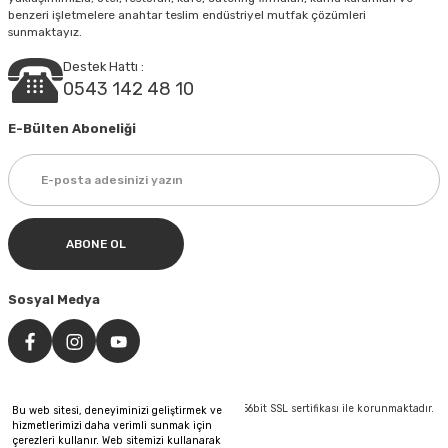
benzeri işletmelere anahtar teslim endüstriyel mutfak çözümleri
sunmaktayız.
Destek Hattı :
0543 142 48 10
E-Bülten Aboneliği
ABONE OL
Sosyal Medya
©Tüm hakları saklıdır. Kredi kartı bilgileriniz 256bit SSL sertifikası ile korunmaktadır.
Bu web sitesi, deneyiminizi geliştirmek ve
hizmetlerimizi daha verimli sunmak için
çerezleri kullanır. Web sitemizi kullanarak