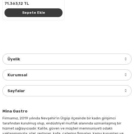
71.363,12 TL
Sepete Ekle
Üyelik
Kurumsal
Sayfalar
Mina Gastro
Firmamız, 2019 yılında Nevşehir’in Ürgüp ilçesinde bir kadın girişimci
tarafından kurulmuş olup, endüstriyel mutfak alanında uzmanlaşmış bir
hizmet sağlayıcısıdır. Kalite, güven ve müşteri memnuniyeti odaklı
yaklaşımımızla; otel, restoran, kafe, catering firmaları, kamu kurumları ve