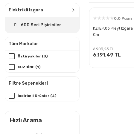
Elektrikli Izgara
0.0 Puan
600 Seri Pişiriciler
KZ.IEP.03 Pleyt Izgara 
Cm
Tüm Markalar
6.903,23 TL
6.191,49 TL
Öztiryakiler (3)
KUZHİNE (1)
Filtre Seçenekleri
İndirimli Ürünler (4)
Hızlı Arama