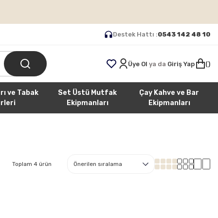
Destek Hattı :
0543 142 48 10
Üye Ol
ya da
Giriş Yap
rı ve Tabak
Set Üstü Mutfak
Çay Kahve ve Bar
rleri
Ekipmanları
Ekipmanları
Toplam 4 ürün