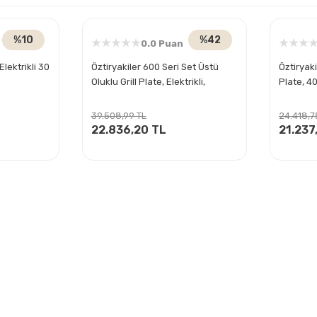
%10
%42
0.0 Puan
Elektrikli 30
Öztiryakiler 600 Seri Set Üstü
Öztiryaki
Oluklu Grill Plate, Elektrikli,
Plate, 40
40x60x26 mm
39.508,99 TL
24.418,7
22.836,20 TL
21.237