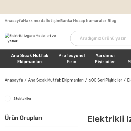
Tüm Sipa
Anasayfa
Hakkımızda
İletişim
Banka Hesap Numaraları
Blog
Ana Sıcak Mutfak
Profesyonel
Yardımcı
Ekipmanları
Fırın
Pişiriciler
M
Anasayfa
Ana Sıcak Mutfak Ekipmanları
600 Seri Pişiriciler
El
Stoktakiler
Elektrikli 
Ürün Grupları