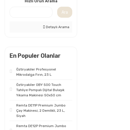
Hızlı Ürün Arama
Ara
Detaylı Arama
En Populer Olanlar
Öztiryakiler Profesyonel
Mikrodalga Fırın, 23 L
Öztiryakiler OBY 500 Touch
Tahliye Pompalı Dijital Bulaşık
Yıkama Makinesi 50x50 cm
Remta DE11P Premium Jumbo
Çay Makinesi, 2 Demlikli, 23 L,
Siyah
Remta DE12P Premium Jumbo