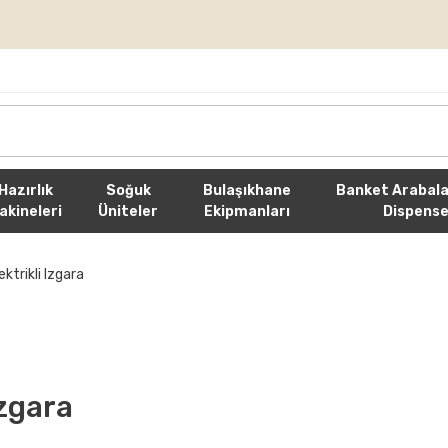
rişlerde Ücretsiz Kargo
Hazırlık
Soğuk
Bulaşıkhane
Banket Arabala
akineleri
Üniteler
Ekipmanları
Dispense
ektrikli Izgara
Izgara