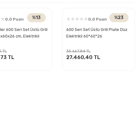
%13
%23
0.0 Puan
0.0 Puan
ler 600 Seri Set Üstü Grill
600 Seri Set Üstü Grill Plate Düz
x60x26 cm, Elektrikli
Elektrikli 60*60*26
5 TL
35.667,84 TL
,73 TL
27.460,40 TL