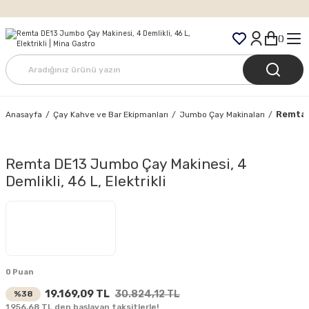
Tüm Siparişlerde Ücretsiz Kargo
Remta D
Anasayfa
Çay Kahve ve Bar Ekipmanları
Jumbo Çay Makinaları
Remta DE13 Jumbo Çay Makinesi, 4
Demlikli, 46 L, Elektrikli
0 Puan
19.169,09 TL
30.824,12 TL
%38
1.956,68 TL den başlayan taksitlerle!