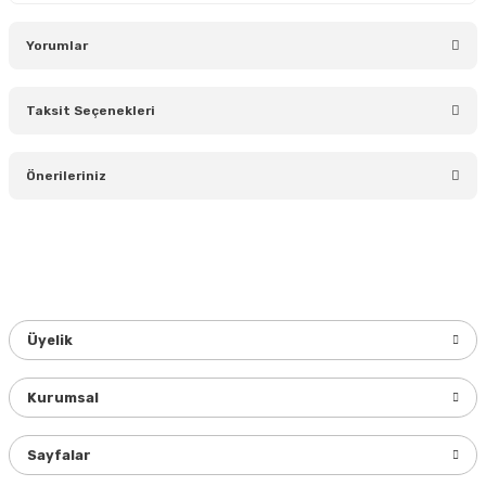
Yorumlar
Taksit Seçenekleri
Bu ürüne ilk yorumu siz yapın!
Önerileriniz
Yorum Yaz
Bu ürünün fiyat bilgisi, resim, ürün açıklamalarında ve diğer
konularda yetersiz gördüğünüz noktaları öneri formunu
kullanarak tarafımıza iletebilirsiniz.
Görüş ve önerileriniz için teşekkür ederiz.
Üyelik
Ürün resmi kalitesiz, bozuk veya görüntülenemiyor.
Ürün açıklamasında eksik bilgiler bulunuyor.
Kurumsal
Ürün bilgilerinde hatalar bulunuyor.
Ürün fiyatı diğer sitelerden daha pahalı.
Sayfalar
Bu ürüne benzer farklı alternatifler olmalı.