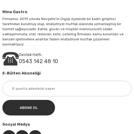
Mina Gastro
Firmamız, 2019 yılında Nevşehir’in Ürgüp ilçesinde bir kadın girişimci
tarafından kurulmuş olup, endüstriyel mutfak alanında uzmanlaşmış bir
hizmet sağlayıcısıdır. Kalite, güven ve müşteri memnuniyeti odaklı
yaklaşımımızla; otel, restoran, kafe, catering firmaları, kamu kurumları ve
Gönder
benzeri işletmelere anahtar teslim endüstriyel mutfak çözümleri
sunmaktayız.
Destek Hattı :
0543 142 48 10
E-Bülten Aboneliği
ABONE OL
Sosyal Medya