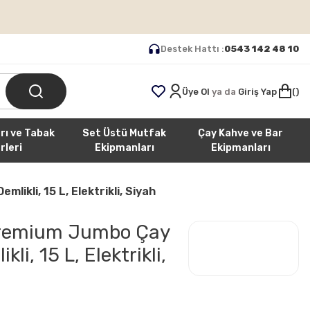
Destek Hattı :
0543 142 48 10
Üye Ol
ya da
Giriş Yap
rı ve Tabak
Set Üstü Mutfak
Çay Kahve ve Bar
rleri
Ekipmanları
Ekipmanları
ikli, 15 L, Elektrikli, Siyah
remium Jumbo Çay
li, 15 L, Elektrikli,