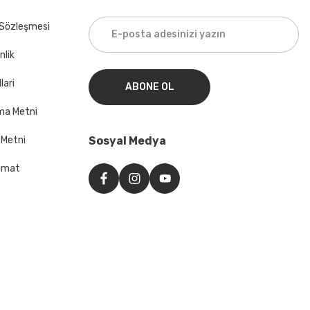
 Sözleşmesi
nlik
lari
ABONE OL
ma Metni
 Metni
Sosyal Medya
imat