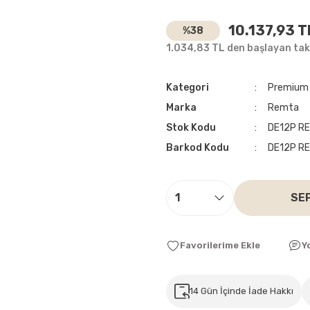
10.137,93 T
%38
1.034,83 TL den başlayan taks
Kategori
Premium 
Marka
Remta
Stok Kodu
DE12P R
Barkod Kodu
DE12P R
SE
Y
14 Gün İçinde İade Hakkı