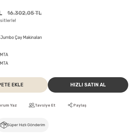
L
16.302,05 TL
itlerle!
Jumbo Çay Makinaları
EMTA
EMTA
PETE EKLE
HIZLI SATIN AL
orum Yaz
Tavsiye Et
Paylaş
Süper Hızlı Gönderim