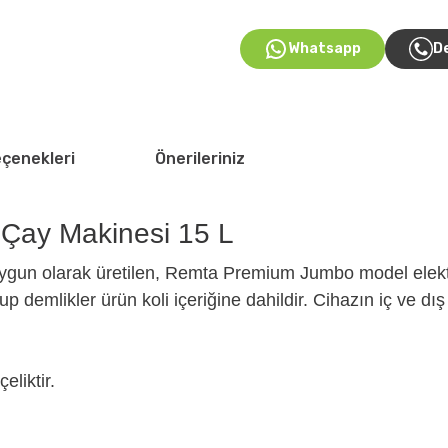
Whatsapp
D
eçenekleri
Önerileriniz
Çay Makinesi 15 L
 uygun olarak üretilen, Remta Premium Jumbo model elektri
up demlikler ürün koli içeriğine dahildir. Cihazın iç ve dı
liktir.