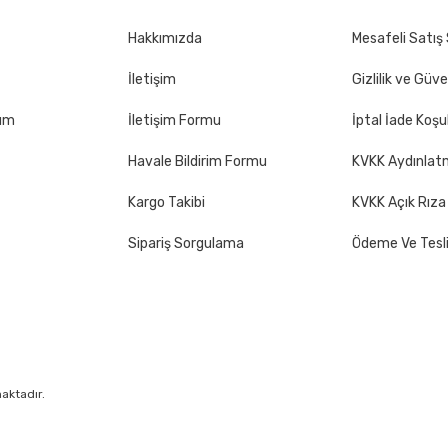
Hakkımızda
Mesafeli Satış
İletişim
Gizlilik ve Güve
Gönder
tum
İletişim Formu
İptal İade Koşul
Havale Bildirim Formu
KVKK Aydınlat
Kargo Takibi
KVKK Açık Rıza
Sipariş Sorgulama
Ödeme Ve Tesl
maktadır.