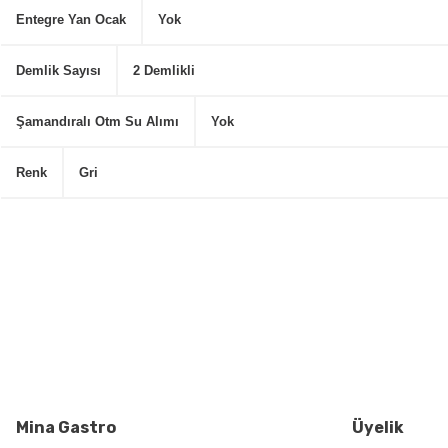
Entegre Yan Ocak
Yok
Demlik Sayısı
2 Demlikli
Şamandıralı Otm Su Alımı
Yok
Renk
Gri
Bu ürünün fiyat bilgisi, resim, ürün açıklamalarında ve diğer konularda
Görüş ve önerileriniz için teşekkür ederiz.
Ürün resmi kalitesiz, bozuk veya görüntülenemiyor.
Ürün açıklamasında eksik bilgiler bulunuyor.
Ürün bilgilerinde hatalar bulunuyor.
Ürün fiyatı diğer sitelerden daha pahalı.
Bu ürüne benzer farklı alternatifler olmalı.
Mina Gastro
Üyelik