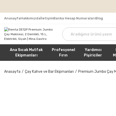
Tüm Sipa
Anasayfa
Hakkımızda
İletişim
Banka Hesap Numaraları
Blog
Ana Sıcak Mutfak
Profesyonel
Yardımcı
Ekipmanları
Fırın
Pişiriciler
M
Anasayfa
Çay Kahve ve Bar Ekipmanları
Premium Jumbo Çay Ma