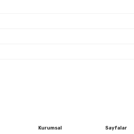
 yetersiz gördüğünüz noktaları öneri formunu kullanarak tarafımıza iletebil
Bu ürüne ilk yorumu siz yapın!
Yorum Yaz
Kurumsal
Sayfalar