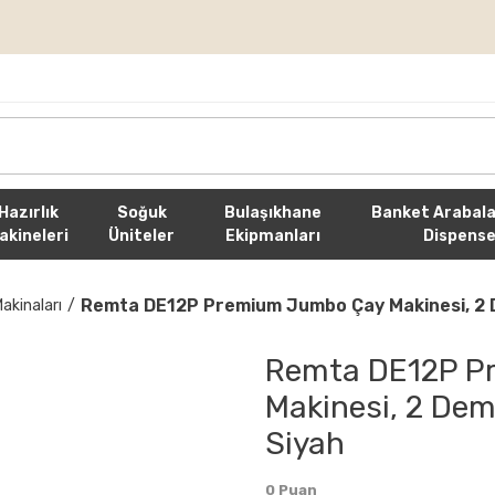
rişlerde Ücretsiz Kargo
Hazırlık
Soğuk
Bulaşıkhane
Banket Arabala
akineleri
Üniteler
Ekipmanları
Dispense
Remta DE12P Premium Jumbo Çay Makinesi, 2 Deml
kinaları
Remta DE12P P
Makinesi, 2 Demlik
Siyah
0 Puan