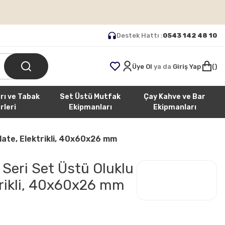
Destek Hattı :
0543 142 48 10
Üye Ol
ya da
Giriş Yap
rı ve Tabak
Set Üstü Mutfak
Çay Kahve ve Bar
rleri
Ekipmanları
Ekipmanları
Plate, Elektrikli, 40x60x26 mm
 Seri Set Üstü Oluklu
ktrikli, 40x60x26 mm