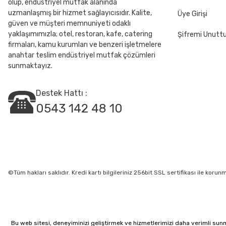
olup, endüstriyel mutfak alanında
uzmanlaşmış bir hizmet sağlayıcısıdır. Kalite,
Üye Girişi
güven ve müşteri memnuniyeti odaklı
yaklaşımımızla; otel, restoran, kafe, catering
Şifremi Unut
firmaları, kamu kurumları ve benzeri işletmelere
anahtar teslim endüstriyel mutfak çözümleri
sunmaktayız.
Destek Hattı :
0543 142 48 10
©Tüm hakları saklıdır. Kredi kartı bilgileriniz 256bit SSL sertifikası ile korun
Bu web sitesi, deneyiminizi geliştirmek ve hizmetlerimizi daha verimli sunmak