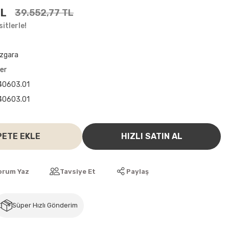
TL
39.552,77 TL
itlerle!
 Izgara
ler
40603.01
40603.01
PETE EKLE
HIZLI SATIN AL
orum Yaz
Tavsiye Et
Paylaş
Süper Hızlı Gönderim