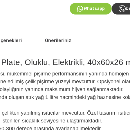
Whatsapp
D
eçenekleri
Önerileriniz
l Plate, Oluklu, Elektrikli, 40x60x26
i, mükemmel pişirme performansının yanında homojen piş
ine edilmiş çelik pişirme yüzeyi mevcuttur. Opsiyonel o
k kolaylığının yanında maksimum hijyen sağlanmaktadır.
ında oluşan atık yağ 1 litre hacmindeki yağ haznesine ko
çelikten yapılmış ısıtıcılar mevcuttur. Özel tasarım ısıt
n istenilen sıcaklık seviyesine ulaştırmaktadır.
e 50-300 derece arasında ayarlanabilmektedir.