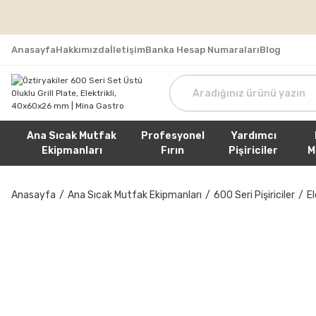
Tüm Sipa
Anasayfa
Hakkımızda
İletişim
Banka Hesap Numaraları
Blog
Ana Sıcak Mutfak
Profesyonel
Yardımcı
Ekipmanları
Fırın
Pişiriciler
M
Anasayfa
Ana Sıcak Mutfak Ekipmanları
600 Seri Pişiriciler
El