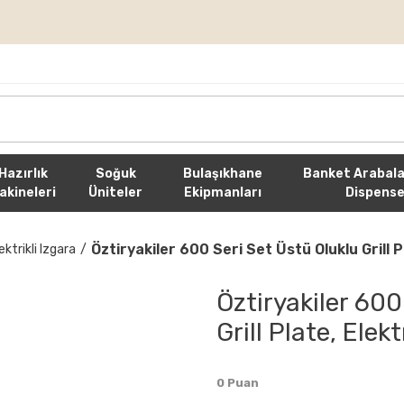
rişlerde Ücretsiz Kargo
Hazırlık
Soğuk
Bulaşıkhane
Banket Arabala
akineleri
Üniteler
Ekipmanları
Dispense
Öztiryakiler 600 Seri Set Üstü Oluklu Grill 
ektrikli Izgara
Öztiryakiler 600
Grill Plate, Ele
0 Puan