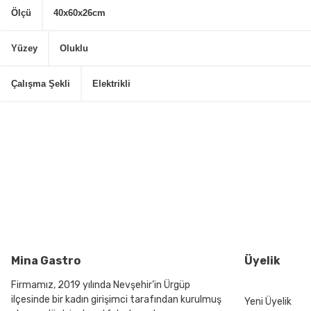
Ölçü
40x60x26cm
Yüzey
Oluklu
Çalışma Şekli
Elektrikli
Bu ürünün fiyat bilgisi, resim, ürün açıklamalarında ve diğer konularda
Görüş ve önerileriniz için teşekkür ederiz.
Ürün resmi kalitesiz, bozuk veya görüntülenemiyor.
Ürün açıklamasında eksik bilgiler bulunuyor.
Ürün bilgilerinde hatalar bulunuyor.
Ürün fiyatı diğer sitelerden daha pahalı.
Bu ürüne benzer farklı alternatifler olmalı.
Mina Gastro
Üyelik
Firmamız, 2019 yılında Nevşehir’in Ürgüp
ilçesinde bir kadın girişimci tarafından kurulmuş
Yeni Üyelik