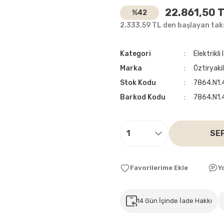
22.861,50 
%42
2.333,59 TL den başlayan taks
Kategori
Elektrikli
Marka
Öztiryaki
Stok Kodu
7864.N1.
Barkod Kodu
7864.N1.
SE
Y
14 Gün İçinde İade Hakkı