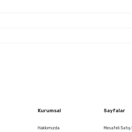
 yetersiz gördüğünüz noktaları öneri formunu kullanarak tarafımıza iletebil
Bu ürüne ilk yorumu siz yapın!
Yorum Yaz
Kurumsal
Sayfalar
Hakkımızda
Mesafeli Satış