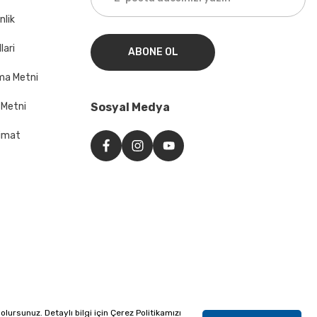
nlik
lari
ABONE OL
ma Metni
 Metni
Sosyal Medya
imat
lursunuz. Detaylı bilgi için Çerez Politikamızı