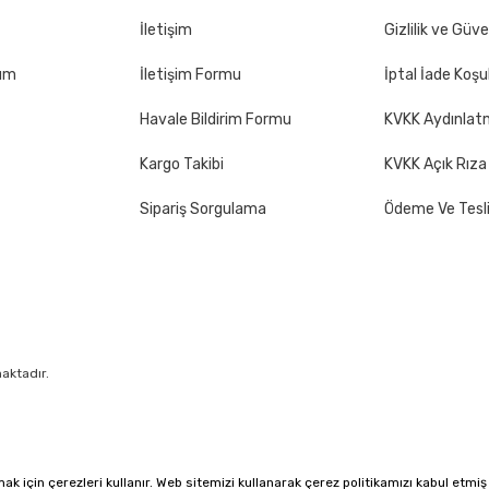
İletişim
Gizlilik ve Güve
Gönder
tum
İletişim Formu
İptal İade Koşul
Havale Bildirim Formu
KVKK Aydınlat
Kargo Takibi
KVKK Açık Rıza
Sipariş Sorgulama
Ödeme Ve Tesl
maktadır.
&
By
®
Pixeler
Web Tasarım
Reklam
 için çerezleri kullanır. Web sitemizi kullanarak çerez politikamızı kabul etmiş o