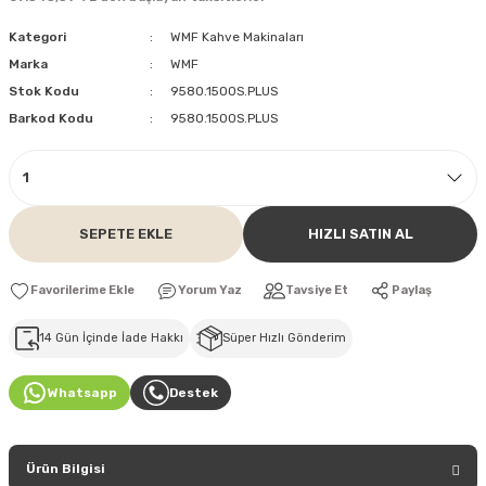
Kategori
WMF Kahve Makinaları
Marka
WMF
Stok Kodu
9580.1500S.PLUS
Barkod Kodu
9580.1500S.PLUS
SEPETE EKLE
HIZLI SATIN AL
Yorum Yaz
Tavsiye Et
Paylaş
14 Gün İçinde İade Hakkı
Süper Hızlı Gönderim
Whatsapp
Destek
Ürün Bilgisi