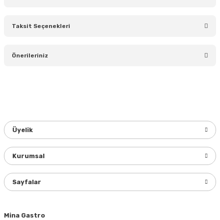
Taksit Seçenekleri
Bu ürüne ilk yorumu siz yapın!
Önerileriniz
Yorum Yaz
Bu ürünün fiyat bilgisi, resim, ürün açıklamalarında ve diğer
konularda yetersiz gördüğünüz noktaları öneri formunu
kullanarak tarafımıza iletebilirsiniz.
Görüş ve önerileriniz için teşekkür ederiz.
Üyelik
Ürün resmi kalitesiz, bozuk veya görüntülenemiyor.
Ürün açıklamasında eksik bilgiler bulunuyor.
Kurumsal
Ürün bilgilerinde hatalar bulunuyor.
Ürün fiyatı diğer sitelerden daha pahalı.
Sayfalar
Bu ürüne benzer farklı alternatifler olmalı.
Mina Gastro