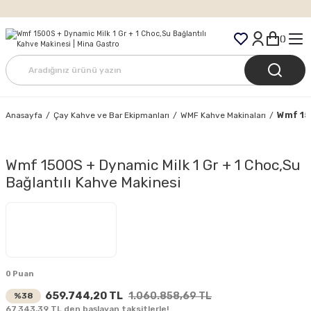
Tüm Siparişlerde Ücretsiz Kargo
Wmf 150
Anasayfa
Çay Kahve ve Bar Ekipmanları
WMF Kahve Makinaları
Wmf 1500S + Dynamic Milk 1 Gr + 1 Choc,Su
Bağlantılı Kahve Makinesi
0 Puan
659.744,20 TL
1.060.858,69 TL
%38
67.343,39 TL den başlayan taksitlerle!