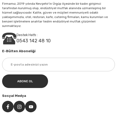
Firmamız, 2019 yılında Nevşehir’in Ürgüp ilçesinde bir kadın girişimci
tarafından kurulmuş olup, endüstriyel mutfak alanında uzmanlaşmış bir
hizmet sağlayıcısıdır. Kalite, güven ve müşteri memnuniyeti odaklı
yaklaşımımızla; otel, restoran, kafe, catering firmaları, kamu kurumları ve
Gönder
benzeri işletmelere anahtar teslim endüstriyel mutfak çözümleri
sunmaktayız.
Destek Hattı :
0543 142 48 10
E-Bülten Aboneliği
ABONE OL
Sosyal Medya