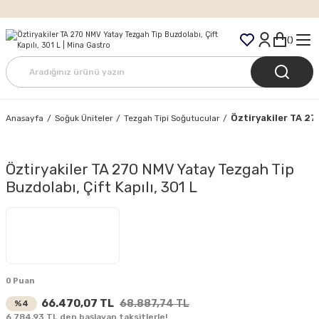
Tüm Siparişlerde Ücretsiz Kargo
Öztiryakiler TA 27
Anasayfa
Soğuk Üniteler
Tezgah Tipi Soğutucular
Öztiryakiler TA 270 NMV Yatay Tezgah Tip
Buzdolabı, Çift Kapılı, 301 L
0 Puan
66.470,07 TL
68.887,74 TL
%4
6.784,93 TL den başlayan taksitlerle!