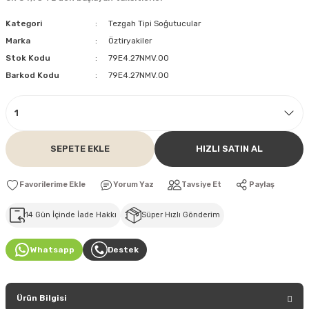
Kategori
Tezgah Tipi Soğutucular
Marka
Öztiryakiler
Stok Kodu
79E4.27NMV.00
Barkod Kodu
79E4.27NMV.00
SEPETE EKLE
HIZLI SATIN AL
Yorum Yaz
Tavsiye Et
Paylaş
14 Gün İçinde İade Hakkı
Süper Hızlı Gönderim
Whatsapp
Destek
Ürün Bilgisi