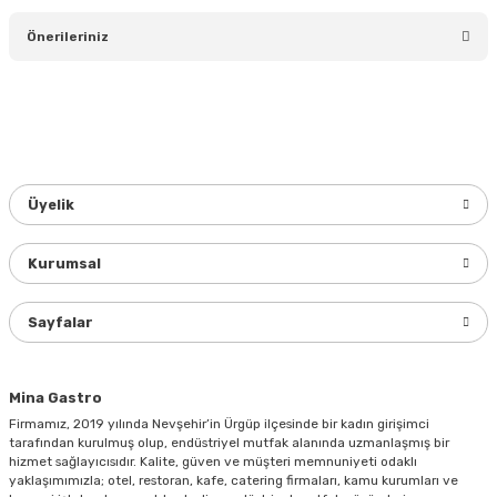
Bu ürüne ilk yorumu siz yapın!
Önerileriniz
Yorum Yaz
Bu ürünün fiyat bilgisi, resim, ürün açıklamalarında ve diğer
konularda yetersiz gördüğünüz noktaları öneri formunu
kullanarak tarafımıza iletebilirsiniz.
Görüş ve önerileriniz için teşekkür ederiz.
Üyelik
Ürün resmi kalitesiz, bozuk veya görüntülenemiyor.
Ürün açıklamasında eksik bilgiler bulunuyor.
Kurumsal
Ürün bilgilerinde hatalar bulunuyor.
Ürün fiyatı diğer sitelerden daha pahalı.
Sayfalar
Bu ürüne benzer farklı alternatifler olmalı.
Mina Gastro
Firmamız, 2019 yılında Nevşehir’in Ürgüp ilçesinde bir kadın girişimci
tarafından kurulmuş olup, endüstriyel mutfak alanında uzmanlaşmış bir
hizmet sağlayıcısıdır. Kalite, güven ve müşteri memnuniyeti odaklı
yaklaşımımızla; otel, restoran, kafe, catering firmaları, kamu kurumları ve
Gönder