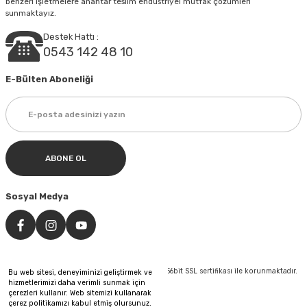
benzeri işletmelere anahtar teslim endüstriyel mutfak çözümleri
sunmaktayız.
Destek Hattı :
0543 142 48 10
E-Bülten Aboneliği
ABONE OL
Sosyal Medya
©Tüm hakları saklıdır. Kredi kartı bilgileriniz 256bit SSL sertifikası ile korunmaktadır.
Bu web sitesi, deneyiminizi geliştirmek ve
hizmetlerimizi daha verimli sunmak için
çerezleri kullanır. Web sitemizi kullanarak
çerez politikamızı kabul etmiş olursunuz.