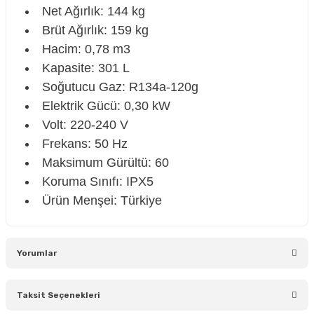
Net Ağırlık: 144 kg
Brüt Ağırlık: 159 kg
Hacim: 0,78 m3
Kapasite: 301 L
Soğutucu Gaz: R134a-120g
Elektrik Gücü: 0,30 kW
Volt: 220-240 V
Frekans: 50 Hz
Maksimum Gürültü: 60
Koruma Sınıfı: IPX5
Ürün Menşei: Türkiye
Yorumlar
Taksit Seçenekleri