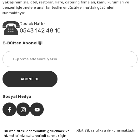
yaklaşımımızla; otel, restoran, kafe, catering firmaları, kamu kurumları ve
Gönder
benzeri işletmelere anahtar teslim endüstriyel mutfak çözümleri
sunmaktayız.
Destek Hattı :
0543 142 48 10
E-Bülten Aboneliği
ABONE OL
Sosyal Medya
©Tüm hakları saklıdır. Kredi kartı bilgileriniz 256bit SSL sertifikası ile korunmaktadır.
Bu web sitesi, deneyiminizi geliştirmek ve
hizmetlerimizi daha verimli sunmak için