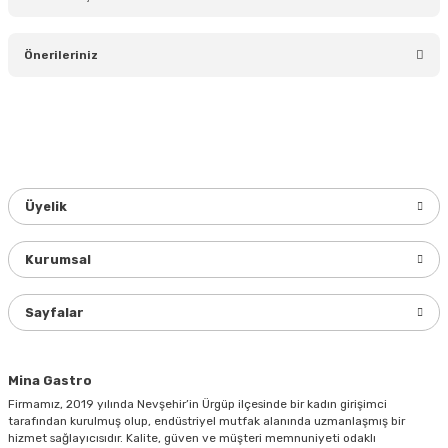
Bu ürüne ilk yorumu siz yapın!
Önerileriniz
Yorum Yaz
Bu ürünün fiyat bilgisi, resim, ürün açıklamalarında ve diğer
konularda yetersiz gördüğünüz noktaları öneri formunu
kullanarak tarafımıza iletebilirsiniz.
Görüş ve önerileriniz için teşekkür ederiz.
Üyelik
Ürün resmi kalitesiz, bozuk veya görüntülenemiyor.
Ürün açıklamasında eksik bilgiler bulunuyor.
Kurumsal
Ürün bilgilerinde hatalar bulunuyor.
Ürün fiyatı diğer sitelerden daha pahalı.
Sayfalar
Bu ürüne benzer farklı alternatifler olmalı.
Mina Gastro
Firmamız, 2019 yılında Nevşehir’in Ürgüp ilçesinde bir kadın girişimci
tarafından kurulmuş olup, endüstriyel mutfak alanında uzmanlaşmış bir
hizmet sağlayıcısıdır. Kalite, güven ve müşteri memnuniyeti odaklı