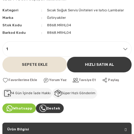
Kategori
Sıcak Soğuk Servis Üniteleri ve Isıtıcı Lambalar
Marka
Öztiryakiler
Stok Kodu
8868.MRHL04
Barkod Kodu
8868.MRHL04
SEPETE EKLE
HIZLI SATIN AL
Yorum Yaz
Tavsiye Et
Paylaş
14 Gün İçinde İade Hakkı
Süper Hızlı Gönderim
Whatsapp
Destek
Ürün Bilgisi