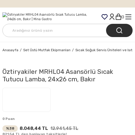
Tüm Siparişlerde Ücretsiz Kargo
Anasayfa
Set Üstü Mutfak Ekipmanları
Sıcak Soğuk Servis Üniteleri ve Isıt
Öztiryakiler MRHL04 Asansörlü Sıcak
Tutucu Lamba, 24x26 cm, Bakır
0 Puan
8.048,44 TL
12.941,45 TL
%38
821,54 TL den başlayan taksitlerle!