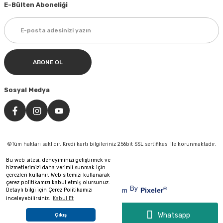
E-Bülten Aboneliği
ABONE OL
Sosyal Medya
©Tüm hakları saklıdır. Kredi kartı bilgileriniz 256bit SSL sertifikası ile korunmaktadır.
Bu web sitesi, deneyiminizi geliştirmek ve
hizmetlerimizi daha verimli sunmak için
çerezleri kullanır. Web sitemizi kullanarak
çerez politikamızı kabul etmiş olursunuz.
&
By
®
Pixeler
Detaylı bilgi için Çerez Politikamızı
Web Tasarım
Reklam
inceleyebilirsiniz.
Kabul Et
ideasoft
e-
ticaret
Whatsapp
Çıkış