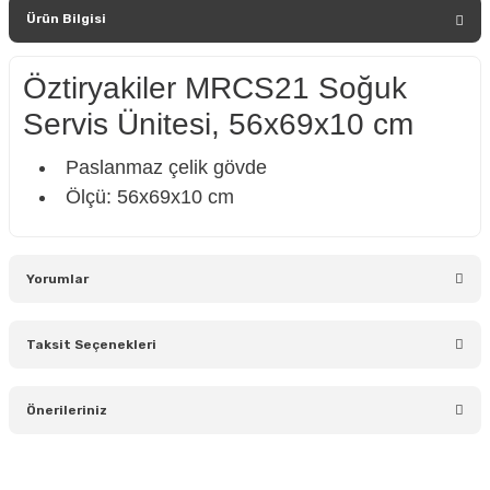
Ürün Bilgisi
Öztiryakiler MRCS21 Soğuk
Servis Ünitesi, 56x69x10 cm
Paslanmaz çelik gövde
Ölçü: 56x69x10 cm
Yorumlar
Taksit Seçenekleri
Bu ürüne ilk yorumu siz yapın!
Önerileriniz
Yorum Yaz
Bu ürünün fiyat bilgisi, resim, ürün açıklamalarında ve diğer