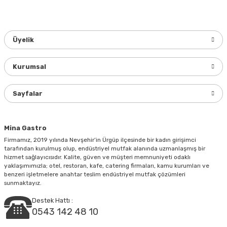
konularda yetersiz gördüğünüz noktaları öneri formunu
kullanarak tarafımıza iletebilirsiniz.
Görüş ve önerileriniz için teşekkür ederiz.
Üyelik
Ürün resmi kalitesiz, bozuk veya görüntülenemiyor.
Ürün açıklamasında eksik bilgiler bulunuyor.
Kurumsal
Ürün bilgilerinde hatalar bulunuyor.
Ürün fiyatı diğer sitelerden daha pahalı.
Sayfalar
Bu ürüne benzer farklı alternatifler olmalı.
Mina Gastro
Firmamız, 2019 yılında Nevşehir’in Ürgüp ilçesinde bir kadın girişimci
tarafından kurulmuş olup, endüstriyel mutfak alanında uzmanlaşmış bir
hizmet sağlayıcısıdır. Kalite, güven ve müşteri memnuniyeti odaklı
yaklaşımımızla; otel, restoran, kafe, catering firmaları, kamu kurumları ve
Gönder
benzeri işletmelere anahtar teslim endüstriyel mutfak çözümleri
sunmaktayız.
Destek Hattı :
0543 142 48 10