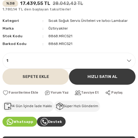
17.439,55 TL
28.042,42 TL
%38
1.780,14 TL den başlayan taksitlerle!
Kategori
Sıcak Soğuk Servis Üniteleri ve Isıtıcı Lambalar
Marka
Öztiryakiler
Stok Kodu
8868.MRCS21
Barkod Kodu
8868.MRCS21
SEPETE EKLE
HIZLI SATIN AL
Yorum Yaz
Tavsiye Et
Paylaş
14 Gün İçinde İade Hakkı
Süper Hızlı Gönderim
Whatsapp
Destek