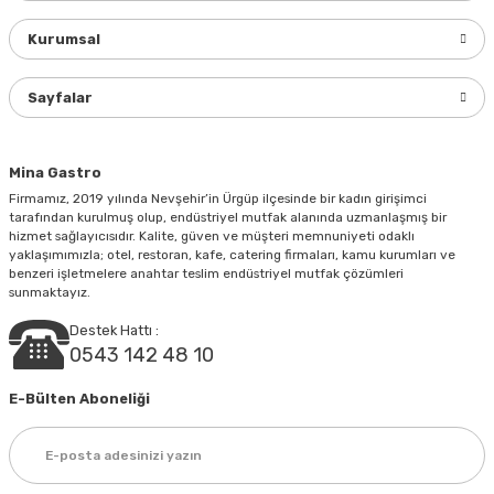
Ürün açıklamasında eksik bilgiler bulunuyor.
Kurumsal
Ürün bilgilerinde hatalar bulunuyor.
Ürün fiyatı diğer sitelerden daha pahalı.
Sayfalar
Bu ürüne benzer farklı alternatifler olmalı.
Mina Gastro
Firmamız, 2019 yılında Nevşehir’in Ürgüp ilçesinde bir kadın girişimci
tarafından kurulmuş olup, endüstriyel mutfak alanında uzmanlaşmış bir
hizmet sağlayıcısıdır. Kalite, güven ve müşteri memnuniyeti odaklı
yaklaşımımızla; otel, restoran, kafe, catering firmaları, kamu kurumları ve
Gönder
benzeri işletmelere anahtar teslim endüstriyel mutfak çözümleri
sunmaktayız.
Destek Hattı :
0543 142 48 10
E-Bülten Aboneliği