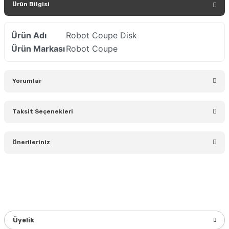
Ürün Bilgisi
Ürün Adı
Robot Coupe Disk
Ürün Markası
Robot Coupe
Yorumlar
Taksit Seçenekleri
Bu ürüne ilk yorumu siz yapın!
Önerileriniz
Yorum Yaz
Bu ürünün fiyat bilgisi, resim, ürün açıklamalarında ve diğer
konularda yetersiz gördüğünüz noktaları öneri formunu
kullanarak tarafımıza iletebilirsiniz.
Görüş ve önerileriniz için teşekkür ederiz.
Üyelik
Ürün resmi kalitesiz, bozuk veya görüntülenemiyor.