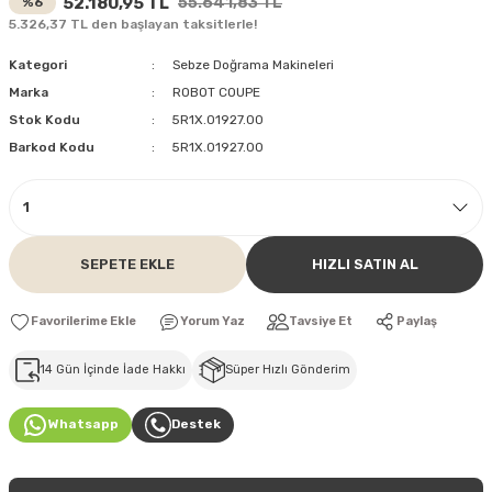
52.180,95 TL
55.641,83 TL
%6
5.326,37 TL den başlayan taksitlerle!
Kategori
Sebze Doğrama Makineleri
Marka
ROBOT COUPE
Stok Kodu
5R1X.01927.00
Barkod Kodu
5R1X.01927.00
SEPETE EKLE
HIZLI SATIN AL
Yorum Yaz
Tavsiye Et
Paylaş
14 Gün İçinde İade Hakkı
Süper Hızlı Gönderim
Whatsapp
Destek