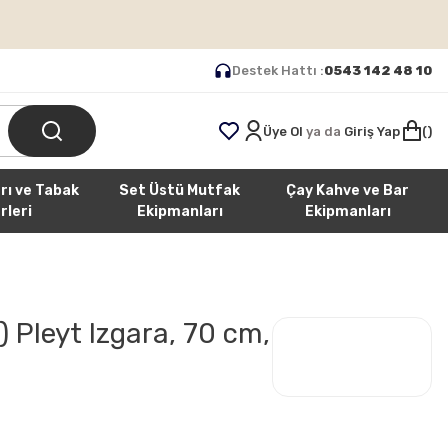
Destek Hattı :
0543 142 48 10
Üye Ol
ya da
Giriş Yap
rı ve Tabak
Set Üstü Mutfak
Çay Kahve ve Bar
rleri
Ekipmanları
Ekipmanları
Pleyt Izgara, 70 cm,