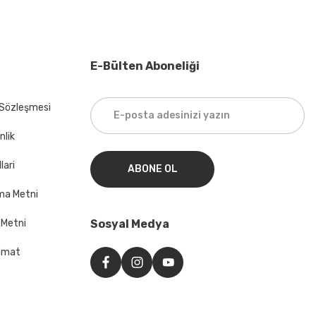
E-Bülten Aboneliği
 Sözleşmesi
nlik
lari
ABONE OL
ma Metni
 Metni
Sosyal Medya
imat