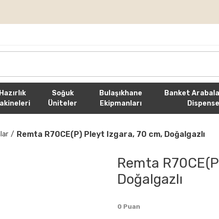
rişlerde Ücretsiz Kargo
Hazırlık
Soğuk
Bulaşıkhane
Banket Arabala
akineleri
Üniteler
Ekipmanları
Dispense
Remta R70CE(P) Pleyt Izgara, 70 cm, Doğalgazlı
lar
Remta R70CE(P) 
Doğalgazlı
0 Puan