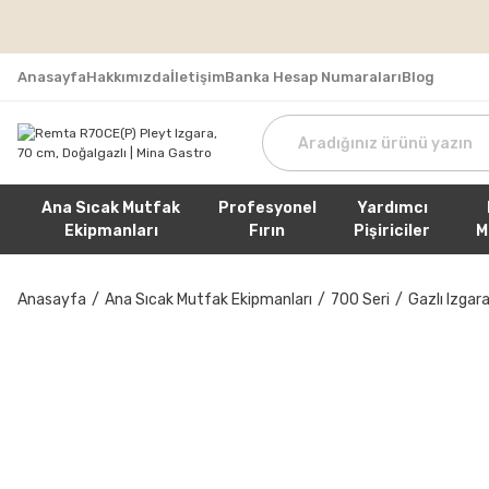
Tüm Sipa
Anasayfa
Hakkımızda
İletişim
Banka Hesap Numaraları
Blog
Ana Sıcak Mutfak
Profesyonel
Yardımcı
Ekipmanları
Fırın
Pişiriciler
M
Anasayfa
Ana Sıcak Mutfak Ekipmanları
700 Seri
Gazlı Izgara