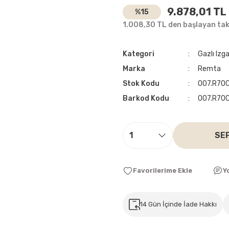
9.878,01 TL
%15
1.008,30 TL den başlayan taks
Kategori
Gazlı Izga
Marka
Remta
Stok Kodu
007.R70
Barkod Kodu
007.R70
SE
Y
14 Gün İçinde İade Hakkı