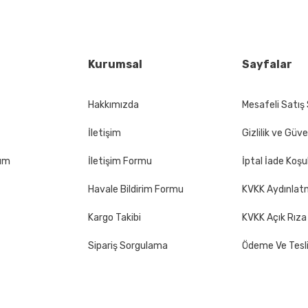
Yorum Yaz
Kurumsal
Sayfalar
Hakkımızda
Mesafeli Satış
İletişim
Gizlilik ve Güve
Gönder
tum
İletişim Formu
İptal İade Koşul
Havale Bildirim Formu
KVKK Aydınlat
Kargo Takibi
KVKK Açık Rıza
Sipariş Sorgulama
Ödeme Ve Tesl