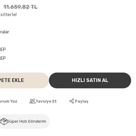
11.659,82 TL
itlerle!
ralar
CEP
CEP
PETE EKLE
HIZLI SATIN AL
orum Yaz
Tavsiye Et
Paylaş
Süper Hızlı Gönderim