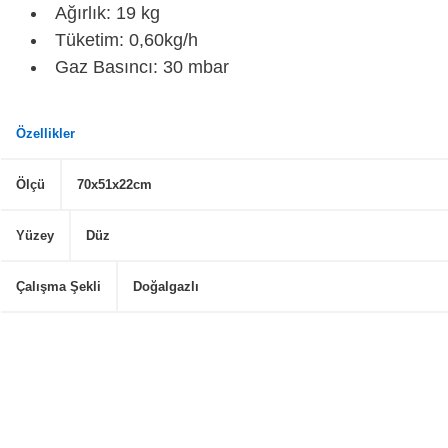
Ağırlık: 19 kg
Tüketim: 0,60kg/h
Gaz Basıncı: 30 mbar
Özellikler
Ölçü
70x51x22cm
Yüzey
Düz
Çalışma Şekli
Doğalgazlı
Bu ürünün fiyat bilgisi, resim, ürün açıklamalarında ve diğer konularda
Görüş ve önerileriniz için teşekkür ederiz.
Ürün resmi kalitesiz, bozuk veya görüntülenemiyor.