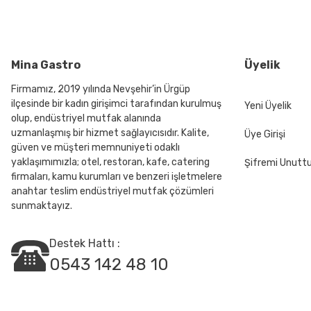
Ürün açıklamasında eksik bilgiler bulunuyor.
Ürün bilgilerinde hatalar bulunuyor.
Ürün fiyatı diğer sitelerden daha pahalı.
Bu ürüne benzer farklı alternatifler olmalı.
Mina Gastro
Üyelik
Firmamız, 2019 yılında Nevşehir’in Ürgüp
ilçesinde bir kadın girişimci tarafından kurulmuş
Yeni Üyelik
olup, endüstriyel mutfak alanında
uzmanlaşmış bir hizmet sağlayıcısıdır. Kalite,
Üye Girişi
güven ve müşteri memnuniyeti odaklı
yaklaşımımızla; otel, restoran, kafe, catering
Şifremi Unut
firmaları, kamu kurumları ve benzeri işletmelere
anahtar teslim endüstriyel mutfak çözümleri
sunmaktayız.
Destek Hattı :
0543 142 48 10