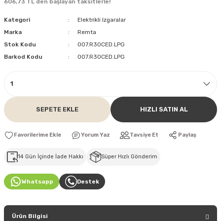
606,73 TL den başlayan taksitlerle!
Kategori
Elektrikli Izgaralar
Marka
Remta
Stok Kodu
007.R30CED.LPG
Barkod Kodu
007.R30CED.LPG
SEPETE EKLE
HIZLI SATIN AL
Yorum Yaz
Tavsiye Et
Paylaş
14 Gün İçinde İade Hakkı
Süper Hızlı Gönderim
Whatsapp
Destek
Ürün Bilgisi