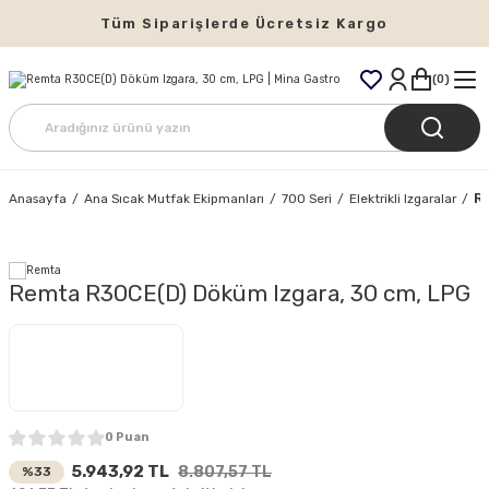
Tüm Siparişlerde Ücretsiz Kargo
0
R
Anasayfa
Ana Sıcak Mutfak Ekipmanları
700 Seri
Elektrikli Izgaralar
Remta R30CE(D) Döküm Izgara, 30 cm, LPG
0 Puan
5.943,92 TL
8.807,57 TL
%33