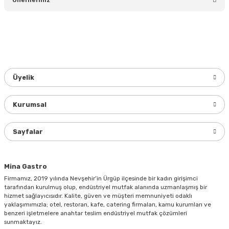
Yorum Yaz
Bu ürünün fiyat bilgisi, resim, ürün açıklamalarında ve diğer
konularda yetersiz gördüğünüz noktaları öneri formunu
kullanarak tarafımıza iletebilirsiniz.
Görüş ve önerileriniz için teşekkür ederiz.
Üyelik
Ürün resmi kalitesiz, bozuk veya görüntülenemiyor.
Ürün açıklamasında eksik bilgiler bulunuyor.
Kurumsal
Ürün bilgilerinde hatalar bulunuyor.
Ürün fiyatı diğer sitelerden daha pahalı.
Sayfalar
Bu ürüne benzer farklı alternatifler olmalı.
Mina Gastro
Firmamız, 2019 yılında Nevşehir’in Ürgüp ilçesinde bir kadın girişimci
tarafından kurulmuş olup, endüstriyel mutfak alanında uzmanlaşmış bir
hizmet sağlayıcısıdır. Kalite, güven ve müşteri memnuniyeti odaklı
yaklaşımımızla; otel, restoran, kafe, catering firmaları, kamu kurumları ve
Gönder
benzeri işletmelere anahtar teslim endüstriyel mutfak çözümleri
sunmaktayız.