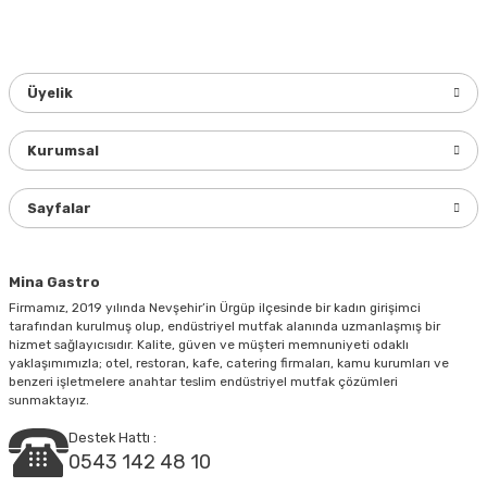
konularda yetersiz gördüğünüz noktaları öneri formunu
kullanarak tarafımıza iletebilirsiniz.
Görüş ve önerileriniz için teşekkür ederiz.
Üyelik
Ürün resmi kalitesiz, bozuk veya görüntülenemiyor.
Ürün açıklamasında eksik bilgiler bulunuyor.
Kurumsal
Ürün bilgilerinde hatalar bulunuyor.
Ürün fiyatı diğer sitelerden daha pahalı.
Sayfalar
Bu ürüne benzer farklı alternatifler olmalı.
Mina Gastro
Firmamız, 2019 yılında Nevşehir’in Ürgüp ilçesinde bir kadın girişimci
tarafından kurulmuş olup, endüstriyel mutfak alanında uzmanlaşmış bir
hizmet sağlayıcısıdır. Kalite, güven ve müşteri memnuniyeti odaklı
yaklaşımımızla; otel, restoran, kafe, catering firmaları, kamu kurumları ve
Gönder
benzeri işletmelere anahtar teslim endüstriyel mutfak çözümleri
sunmaktayız.
Destek Hattı :
0543 142 48 10