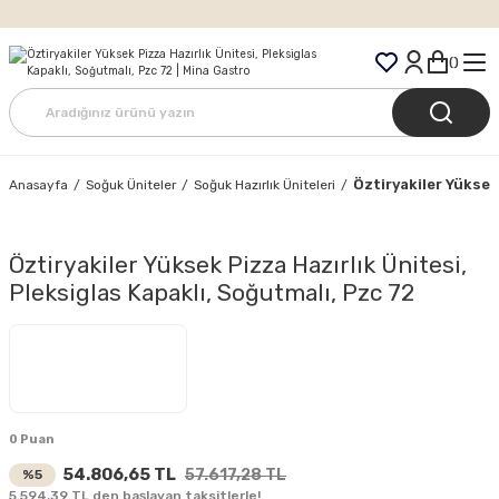
Tüm Siparişlerde Ücretsiz Kargo
Öztiryakiler Yüksek
Anasayfa
Soğuk Üniteler
Soğuk Hazırlık Üniteleri
Öztiryakiler Yüksek Pizza Hazırlık Ünitesi,
Pleksiglas Kapaklı, Soğutmalı, Pzc 72
0 Puan
54.806,65 TL
57.617,28 TL
%5
5.594,39 TL den başlayan taksitlerle!