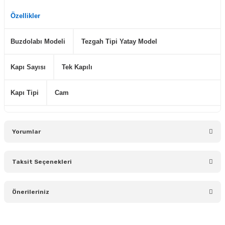
Özellikler
Buzdolabı Modeli
Tezgah Tipi Yatay Model
Kapı Sayısı
Tek Kapılı
Kapı Tipi
Cam
Yorumlar
Taksit Seçenekleri
Bu ürüne ilk yorumu siz yapın!
Önerileriniz
Yorum Yaz
Bu ürünün fiyat bilgisi, resim, ürün açıklamalarında ve diğer