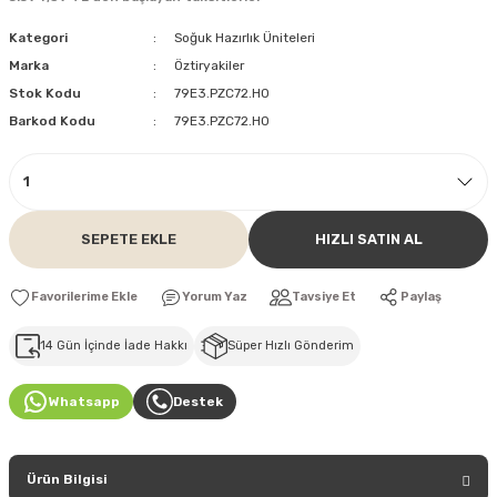
Kategori
Soğuk Hazırlık Üniteleri
Marka
Öztiryakiler
Stok Kodu
79E3.PZC72.H0
Barkod Kodu
79E3.PZC72.H0
SEPETE EKLE
HIZLI SATIN AL
Yorum Yaz
Tavsiye Et
Paylaş
14 Gün İçinde İade Hakkı
Süper Hızlı Gönderim
Whatsapp
Destek
Ürün Bilgisi