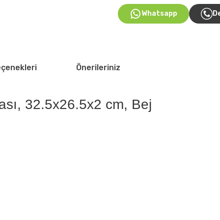
Whatsapp
D
eçenekleri
Önerileriniz
hası, 32.5x26.5x2 cm, Bej
 yetersiz gördüğünüz noktaları öneri formunu kullanarak tarafımıza iletebil
Bu ürüne ilk yorumu siz yapın!