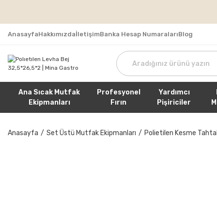
Tüm Sipa
Anasayfa
Hakkımızda
İletişim
Banka Hesap Numaraları
Blog
Ana Sıcak Mutfak
Profesyonel
Yardımcı
Ekipmanları
Fırın
Pişiriciler
M
Anasayfa
Set Üstü Mutfak Ekipmanları
Polietilen Kesme Tahtal