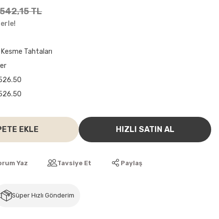
542,15 TL
erle!
n Kesme Tahtaları
ler
526.50
526.50
PETE EKLE
HIZLI SATIN AL
orum Yaz
Tavsiye Et
Paylaş
Süper Hızlı Gönderim