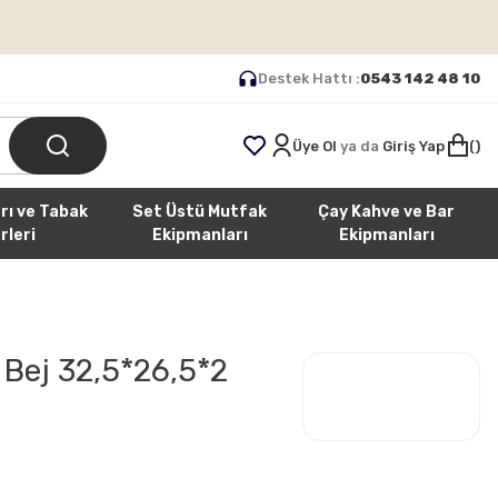
Destek Hattı :
0543 142 48 10
Üye Ol
ya da
Giriş Yap
rı ve Tabak
Set Üstü Mutfak
Çay Kahve ve Bar
rleri
Ekipmanları
Ekipmanları
 Bej 32,5*26,5*2