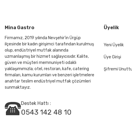
Ürün açıklamasında eksik bilgiler bulunuyor.
Ürün bilgilerinde hatalar bulunuyor.
Ürün fiyatı diğer sitelerden daha pahalı.
Bu ürüne benzer farklı alternatifler olmalı.
Mina Gastro
Üyelik
Firmamız, 2019 yılında Nevşehir’in Ürgüp
ilçesinde bir kadın girişimci tarafından kurulmuş
Yeni Üyelik
olup, endüstriyel mutfak alanında
uzmanlaşmış bir hizmet sağlayıcısıdır. Kalite,
Üye Girişi
güven ve müşteri memnuniyeti odaklı
yaklaşımımızla; otel, restoran, kafe, catering
Şifremi Unut
firmaları, kamu kurumları ve benzeri işletmelere
anahtar teslim endüstriyel mutfak çözümleri
sunmaktayız.
Destek Hattı :
0543 142 48 10