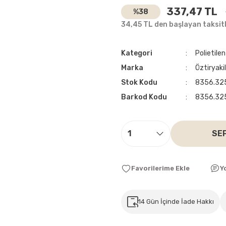
337,47 TL
%38
34,45 TL den başlayan taksitl
Kategori
Polietile
Marka
Öztiryaki
Stok Kodu
8356.32
Barkod Kodu
8356.32
SE
Y
14 Gün İçinde İade Hakkı