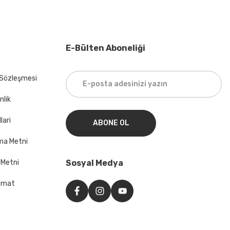
E-Bülten Aboneliği
 Sözleşmesi
nlik
lari
ABONE OL
ma Metni
 Metni
Sosyal Medya
imat