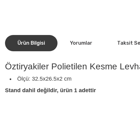
Ürün Bilgisi
Yorumlar
Taksit S
Öztiryakiler Polietilen Kesme Lev
Ölçü: 32.5x26.5x2 cm
Stand dahil değildir, ürün 1 adettir
Bu ürünün fiyat bilgisi, resim, ürün açıklamalarında ve diğer konularda
Görüş ve önerileriniz için teşekkür ederiz.
Ürün resmi kalitesiz, bozuk veya görüntülenemiyor.