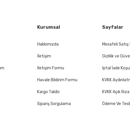
Yorum Yaz
Kurumsal
Sayfalar
Hakkımızda
Mesafeli Satış
İletişim
Gizlilik ve Güve
Gönder
tum
İletişim Formu
İptal İade Koşul
Havale Bildirim Formu
KVKK Aydınlat
Kargo Takibi
KVKK Açık Rıza
Sipariş Sorgulama
Ödeme Ve Tesl