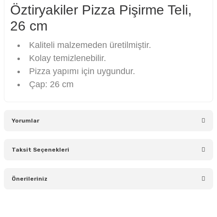
Öztiryakiler Pizza Pişirme Teli,
26 cm
Kaliteli malzemeden üretilmiştir.
Kolay temizlenebilir.
Pizza yapımı için uygundur.
Çap: 26 cm
Yorumlar
Taksit Seçenekleri
Bu ürüne ilk yorumu siz yapın!
Önerileriniz
Yorum Yaz
Bu ürünün fiyat bilgisi, resim, ürün açıklamalarında ve diğer
konularda yetersiz gördüğünüz noktaları öneri formunu