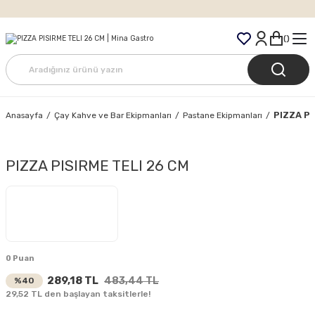
Tüm Siparişlerde Ücretsiz Kargo
PIZZA PI
Anasayfa
Çay Kahve ve Bar Ekipmanları
Pastane Ekipmanları
PIZZA PISIRME TELI 26 CM
0 Puan
289,18 TL
483,44 TL
%40
29,52 TL den başlayan taksitlerle!