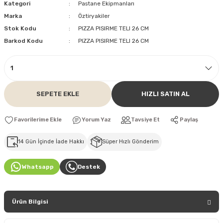
Kategori
Pastane Ekipmanları
Marka
Öztiryakiler
Stok Kodu
PIZZA PISIRME TELI 26 CM
Barkod Kodu
PIZZA PISIRME TELI 26 CM
SEPETE EKLE
HIZLI SATIN AL
Yorum Yaz
Tavsiye Et
Paylaş
14 Gün İçinde İade Hakkı
Süper Hızlı Gönderim
Whatsapp
Destek
Ürün Bilgisi