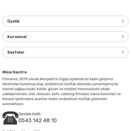
kullanarak tarafımıza iletebilirsiniz.
Görüş ve önerileriniz için teşekkür ederiz.
Üyelik
Ürün resmi kalitesiz, bozuk veya görüntülenemiyor.
Ürün açıklamasında eksik bilgiler bulunuyor.
Kurumsal
Ürün bilgilerinde hatalar bulunuyor.
Ürün fiyatı diğer sitelerden daha pahalı.
Sayfalar
Bu ürüne benzer farklı alternatifler olmalı.
Mina Gastro
Firmamız, 2019 yılında Nevşehir’in Ürgüp ilçesinde bir kadın girişimci
tarafından kurulmuş olup, endüstriyel mutfak alanında uzmanlaşmış bir
hizmet sağlayıcısıdır. Kalite, güven ve müşteri memnuniyeti odaklı
yaklaşımımızla; otel, restoran, kafe, catering firmaları, kamu kurumları ve
Gönder
benzeri işletmelere anahtar teslim endüstriyel mutfak çözümleri
sunmaktayız.
Destek Hattı :
0543 142 48 10