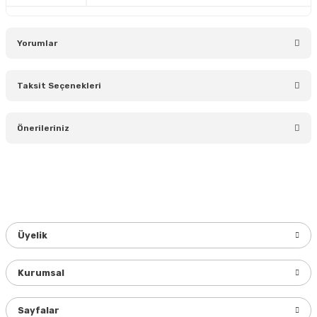
Yorumlar
Taksit Seçenekleri
Bu ürüne ilk yorumu siz yapın!
Önerileriniz
Yorum Yaz
Bu ürünün fiyat bilgisi, resim, ürün açıklamalarında ve diğer
konularda yetersiz gördüğünüz noktaları öneri formunu
kullanarak tarafımıza iletebilirsiniz.
Görüş ve önerileriniz için teşekkür ederiz.
Üyelik
Ürün resmi kalitesiz, bozuk veya görüntülenemiyor.
Ürün açıklamasında eksik bilgiler bulunuyor.
Kurumsal
Ürün bilgilerinde hatalar bulunuyor.
Ürün fiyatı diğer sitelerden daha pahalı.
Sayfalar