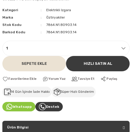
Kategori
Elektrikli Izgara
Marka
Öztiryakiler
Stok Kodu
7864.N1.80903.14
Barkod Kodu
7864.N1.80903.14
SEPETE EKLE
HIZLI SATIN AL
Yorum Yaz
Tavsiye Et
Paylaş
14 Gün İçinde İade Hakkı
Süper Hızlı Gönderim
Whatsapp
Destek
Ürün Bilgisi