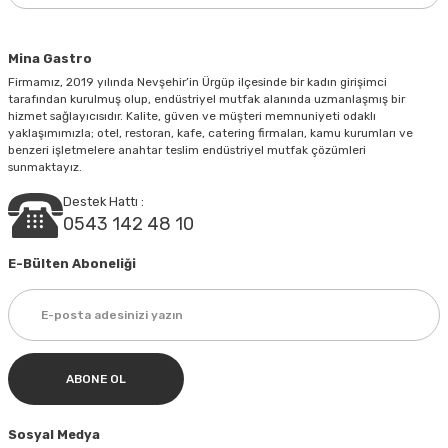
Bu ürüne benzer farklı alternatifler olmalı.
Mina Gastro
Firmamız, 2019 yılında Nevşehir’in Ürgüp ilçesinde bir kadın girişimci
tarafından kurulmuş olup, endüstriyel mutfak alanında uzmanlaşmış bir
hizmet sağlayıcısıdır. Kalite, güven ve müşteri memnuniyeti odaklı
yaklaşımımızla; otel, restoran, kafe, catering firmaları, kamu kurumları ve
Gönder
benzeri işletmelere anahtar teslim endüstriyel mutfak çözümleri
sunmaktayız.
Destek Hattı :
0543 142 48 10
E-Bülten Aboneliği
ABONE OL
Sosyal Medya