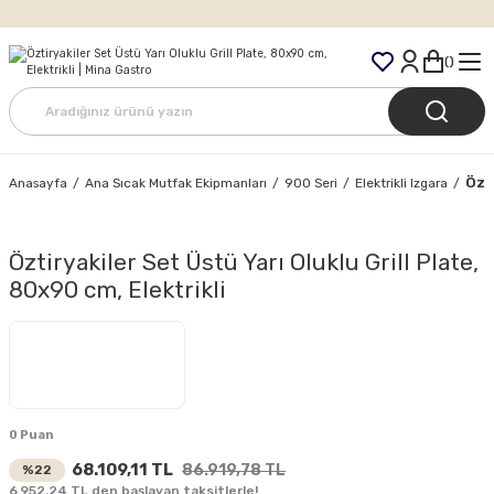
Tüm Siparişlerde Ücretsiz Kargo
Özti
Anasayfa
Ana Sıcak Mutfak Ekipmanları
900 Seri
Elektrikli Izgara
Öztiryakiler Set Üstü Yarı Oluklu Grill Plate,
80x90 cm, Elektrikli
0 Puan
68.109,11 TL
86.919,78 TL
%22
6.952,24 TL den başlayan taksitlerle!