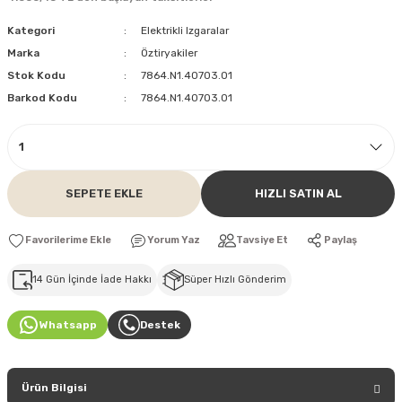
Kategori
Elektrikli Izgaralar
Marka
Öztiryakiler
Stok Kodu
7864.N1.40703.01
Barkod Kodu
7864.N1.40703.01
SEPETE EKLE
HIZLI SATIN AL
Yorum Yaz
Tavsiye Et
Paylaş
14 Gün İçinde İade Hakkı
Süper Hızlı Gönderim
Whatsapp
Destek
Ürün Bilgisi