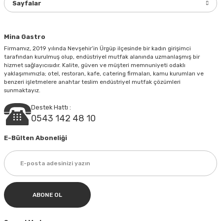
Sayfalar
Bu ürüne benzer farklı alternatifler olmalı.
Mina Gastro
Firmamız, 2019 yılında Nevşehir’in Ürgüp ilçesinde bir kadın girişimci
tarafından kurulmuş olup, endüstriyel mutfak alanında uzmanlaşmış bir
hizmet sağlayıcısıdır. Kalite, güven ve müşteri memnuniyeti odaklı
yaklaşımımızla; otel, restoran, kafe, catering firmaları, kamu kurumları ve
Gönder
benzeri işletmelere anahtar teslim endüstriyel mutfak çözümleri
sunmaktayız.
Destek Hattı :
0543 142 48 10
E-Bülten Aboneliği
ABONE OL