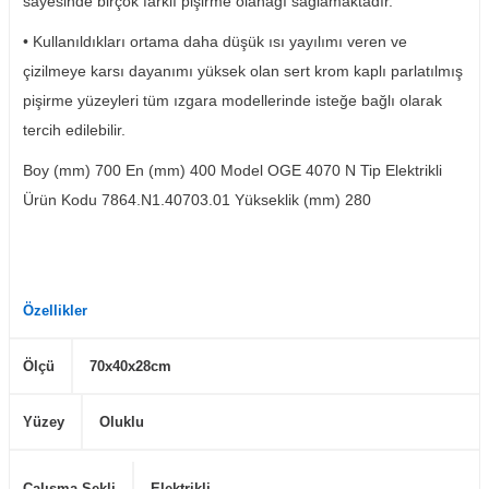
sayesinde birçok farklı pişirme olanağı sağlamaktadır.
• Kullanıldıkları ortama daha düşük ısı yayılımı veren ve
çizilmeye karsı dayanımı yüksek olan sert krom kaplı parlatılmış
pişirme yüzeyleri tüm ızgara modellerinde isteğe bağlı olarak
tercih edilebilir.
Boy (mm) 700 En (mm) 400 Model OGE 4070 N Tip Elektrikli
Ürün Kodu 7864.N1.40703.01 Yükseklik (mm) 280
Özellikler
Ölçü
70x40x28cm
Yüzey
Oluklu
Çalışma Şekli
Elektrikli