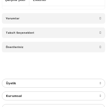
Yorumlar
Taksit Seçenekleri
Bu ürüne ilk yorumu siz yapın!
Önerileriniz
Yorum Yaz
Bu ürünün fiyat bilgisi, resim, ürün açıklamalarında ve diğer
konularda yetersiz gördüğünüz noktaları öneri formunu
kullanarak tarafımıza iletebilirsiniz.
Görüş ve önerileriniz için teşekkür ederiz.
Üyelik
Ürün resmi kalitesiz, bozuk veya görüntülenemiyor.
Ürün açıklamasında eksik bilgiler bulunuyor.
Kurumsal
Ürün bilgilerinde hatalar bulunuyor.
Ürün fiyatı diğer sitelerden daha pahalı.