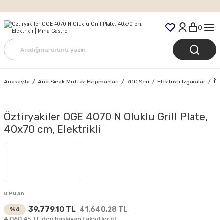
Tüm Siparişlerde Ücretsiz Kargo
Öz
Anasayfa
Ana Sıcak Mutfak Ekipmanları
700 Seri
Elektrikli Izgaralar
Öztiryakiler OGE 4070 N Oluklu Grill Plate,
40x70 cm, Elektrikli
0 Puan
39.779,10 TL
41.640,28 TL
%4
4.060,45 TL den başlayan taksitlerle!