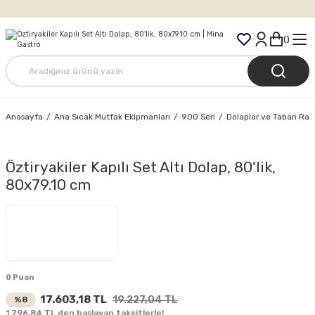
Tüm Siparişlerde Ücretsiz Kargo
Anasayfa
Ana Sıcak Mutfak Ekipmanları
900 Seri
Dolaplar ve Taban Rafl
Öztiryakiler Kapılı Set Altı Dolap, 80'lik,
80x79.10 cm
0 Puan
17.603,18 TL
19.227,04 TL
%8
1.796,84 TL den başlayan taksitlerle!