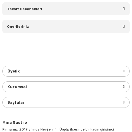
Taksit Seçenekleri
Bu ürüne ilk yorumu siz yapın!
Önerileriniz
Yorum Yaz
Bu ürünün fiyat bilgisi, resim, ürün açıklamalarında ve diğer
konularda yetersiz gördüğünüz noktaları öneri formunu
kullanarak tarafımıza iletebilirsiniz.
Görüş ve önerileriniz için teşekkür ederiz.
Üyelik
Ürün resmi kalitesiz, bozuk veya görüntülenemiyor.
Ürün açıklamasında eksik bilgiler bulunuyor.
Kurumsal
Ürün bilgilerinde hatalar bulunuyor.
Ürün fiyatı diğer sitelerden daha pahalı.
Sayfalar
Bu ürüne benzer farklı alternatifler olmalı.
Mina Gastro
Firmamız, 2019 yılında Nevşehir’in Ürgüp ilçesinde bir kadın girişimci