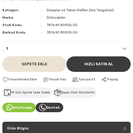
Kategori
Dolaplar ve Taban Rafları (Ara Tezgahlar)
Marka
Öztiryakiler
Stok Kodu
7876.N1.80905.00
Barkod Kodu
7876.N1.80905.00
SEPETE EKLE
HIZLI SATIN AL
Yorum Yaz
Tavsiye Et
Paylaş
14 Gün İçinde İade Hakkı
Süper Hızlı Gönderim
Whatsapp
Destek
Ürün Bilgisi