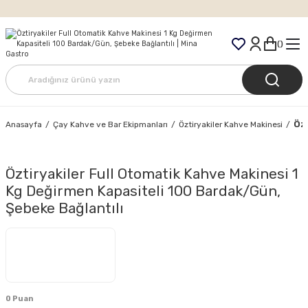
Tüm Siparişlerde Ücretsiz Kargo
Özt
Anasayfa
Çay Kahve ve Bar Ekipmanları
Öztiryakiler Kahve Makinesi
Öztiryakiler Full Otomatik Kahve Makinesi 1
Kg Değirmen Kapasiteli 100 Bardak/Gün,
Şebeke Bağlantılı
0 Puan