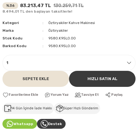
83.213,47 TL
130.259,71 TL
%36
8.494,01 TL den başlayan taksitlerle!
Kategori
Öztiryakiler Kahve Makinesi
Marka
Öztiryakiler
Stok Kodu
9580.K95L0.00
Barkod Kodu
9580.K95L0.00
SEPETE EKLE
HIZLI SATIN AL
Yorum Yaz
Tavsiye Et
Paylaş
14 Gün İçinde İade Hakkı
Süper Hızlı Gönderim
Whatsapp
Destek