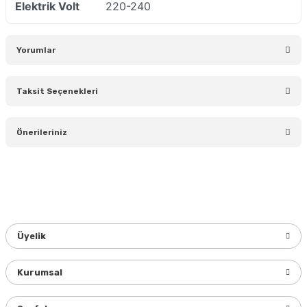
Elektrik Volt
220-240
Yorumlar
Taksit Seçenekleri
Bu ürüne ilk yorumu siz yapın!
Önerileriniz
Yorum Yaz
Bu ürünün fiyat bilgisi, resim, ürün açıklamalarında ve diğer
konularda yetersiz gördüğünüz noktaları öneri formunu
kullanarak tarafımıza iletebilirsiniz.
Görüş ve önerileriniz için teşekkür ederiz.
Üyelik
Ürün resmi kalitesiz, bozuk veya görüntülenemiyor.
Ürün açıklamasında eksik bilgiler bulunuyor.
Kurumsal
Ürün bilgilerinde hatalar bulunuyor.
Ürün fiyatı diğer sitelerden daha pahalı.