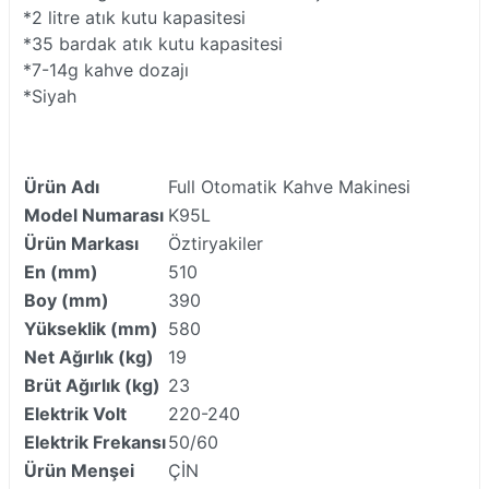
*2 litre atık kutu kapasitesi
*35 bardak atık kutu kapasitesi
*7-14g kahve dozajı
*Siyah
Ürün Adı
Full Otomatik Kahve Makinesi
Model Numarası
K95L
Ürün Markası
Öztiryakiler
En (mm)
510
Boy (mm)
390
Yükseklik (mm)
580
Net Ağırlık (kg)
19
Brüt Ağırlık (kg)
23
Elektrik Volt
220-240
Elektrik Frekansı
50/60
Ürün Menşei
ÇİN