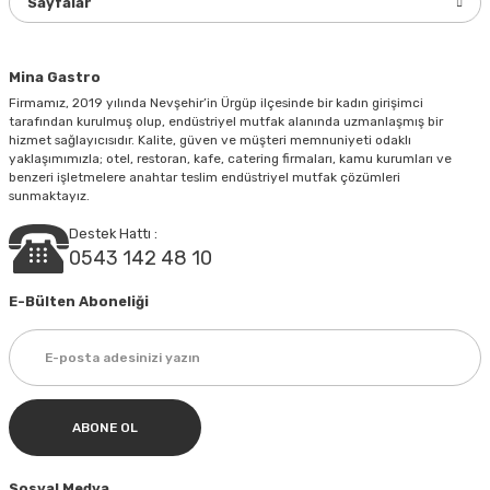
Sayfalar
Bu ürüne benzer farklı alternatifler olmalı.
Mina Gastro
Firmamız, 2019 yılında Nevşehir’in Ürgüp ilçesinde bir kadın girişimci
tarafından kurulmuş olup, endüstriyel mutfak alanında uzmanlaşmış bir
hizmet sağlayıcısıdır. Kalite, güven ve müşteri memnuniyeti odaklı
yaklaşımımızla; otel, restoran, kafe, catering firmaları, kamu kurumları ve
Gönder
benzeri işletmelere anahtar teslim endüstriyel mutfak çözümleri
sunmaktayız.
Destek Hattı :
0543 142 48 10
E-Bülten Aboneliği
ABONE OL
Sosyal Medya