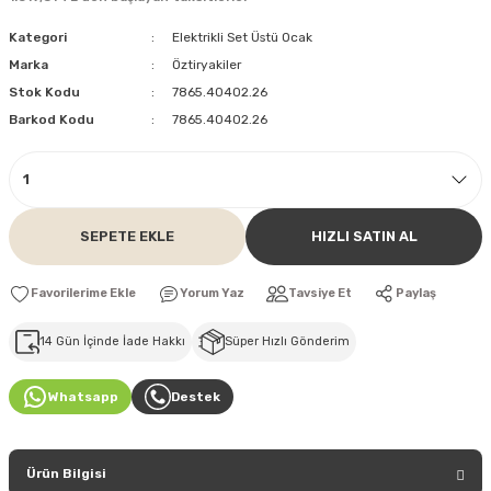
Kategori
Elektrikli Set Üstü Ocak
Marka
Öztiryakiler
Stok Kodu
7865.40402.26
Barkod Kodu
7865.40402.26
SEPETE EKLE
HIZLI SATIN AL
Yorum Yaz
Tavsiye Et
Paylaş
14 Gün İçinde İade Hakkı
Süper Hızlı Gönderim
Whatsapp
Destek
Ürün Bilgisi