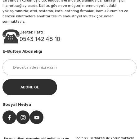
tarafından kurulmuş olup, endüstriyel mutfak alanında uzmanlaşmış bir
hizmet sağlayıcısıdır. Kalite, güven ve müşteri memnuniyeti odaklı
yaklaşımımızla; otel, restoran, kafe, catering firmaları, kamu kurumları ve
Gönder
benzeri işletmelere anahtar teslim endüstriyel mutfak çözümleri
sunmaktayız.
Destek Hattı :
0543 142 48 10
E-Bülten Aboneliği
ABONE OL
Sosyal Medya
©Tüm hakları saklıdır. Kredi kartı bilgileriniz 256bit SSL sertifikası ile korunmaktadır.
Bu web sitesi, deneyiminizi geliştirmek ve