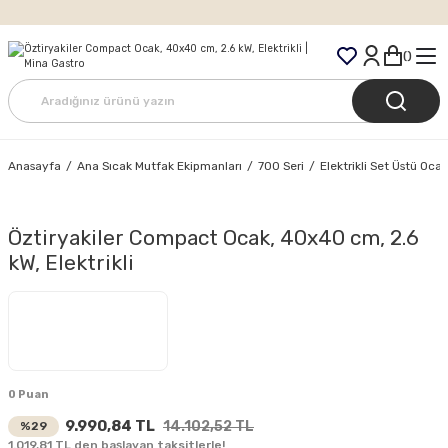
Tüm Siparişlerde Ücretsiz Kargo
Anasayfa
Ana Sıcak Mutfak Ekipmanları
700 Seri
Elektrikli Set Üstü Ocak
Öztiryakiler Compact Ocak, 40x40 cm, 2.6
kW, Elektrikli
0 Puan
9.990,84 TL
14.102,52 TL
%29
1.019,81 TL den başlayan taksitlerle!