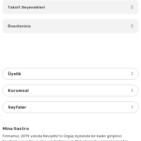
Taksit Seçenekleri
Bu ürüne ilk yorumu siz yapın!
Önerileriniz
Yorum Yaz
Bu ürünün fiyat bilgisi, resim, ürün açıklamalarında ve diğer
konularda yetersiz gördüğünüz noktaları öneri formunu
kullanarak tarafımıza iletebilirsiniz.
Görüş ve önerileriniz için teşekkür ederiz.
Üyelik
Ürün resmi kalitesiz, bozuk veya görüntülenemiyor.
Ürün açıklamasında eksik bilgiler bulunuyor.
Kurumsal
Ürün bilgilerinde hatalar bulunuyor.
Ürün fiyatı diğer sitelerden daha pahalı.
Sayfalar
Bu ürüne benzer farklı alternatifler olmalı.
Mina Gastro
Firmamız, 2019 yılında Nevşehir’in Ürgüp ilçesinde bir kadın girişimci