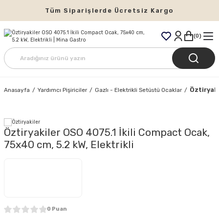
Tüm Siparişlerde Ücretsiz Kargo
0
Öztiryaki
Anasayfa
Yardımcı Pişiriciler
Gazlı - Elektrikli Setüstü Ocaklar
Öztiryakiler OSO 4075.1 İkili Compact Ocak,
75x40 cm, 5.2 kW, Elektrikli
0 Puan