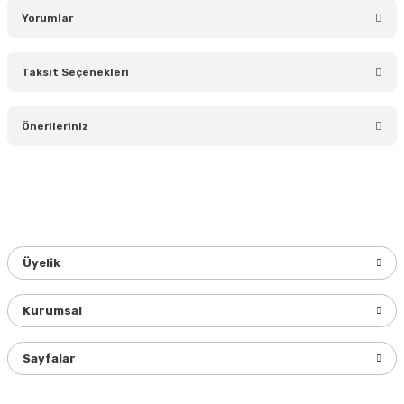
Yorumlar
Taksit Seçenekleri
Bu ürüne ilk yorumu siz yapın!
Önerileriniz
Yorum Yaz
Bu ürünün fiyat bilgisi, resim, ürün açıklamalarında ve diğer
konularda yetersiz gördüğünüz noktaları öneri formunu
kullanarak tarafımıza iletebilirsiniz.
Görüş ve önerileriniz için teşekkür ederiz.
Üyelik
Ürün resmi kalitesiz, bozuk veya görüntülenemiyor.
Ürün açıklamasında eksik bilgiler bulunuyor.
Kurumsal
Ürün bilgilerinde hatalar bulunuyor.
Ürün fiyatı diğer sitelerden daha pahalı.
Sayfalar
Bu ürüne benzer farklı alternatifler olmalı.