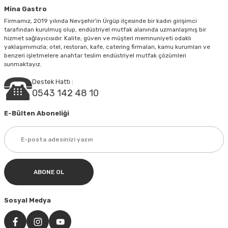
Mina Gastro
Firmamız, 2019 yılında Nevşehir’in Ürgüp ilçesinde bir kadın girişimci
tarafından kurulmuş olup, endüstriyel mutfak alanında uzmanlaşmış bir
hizmet sağlayıcısıdır. Kalite, güven ve müşteri memnuniyeti odaklı
yaklaşımımızla; otel, restoran, kafe, catering firmaları, kamu kurumları ve
Gönder
benzeri işletmelere anahtar teslim endüstriyel mutfak çözümleri
sunmaktayız.
Destek Hattı :
0543 142 48 10
E-Bülten Aboneliği
ABONE OL
Sosyal Medya