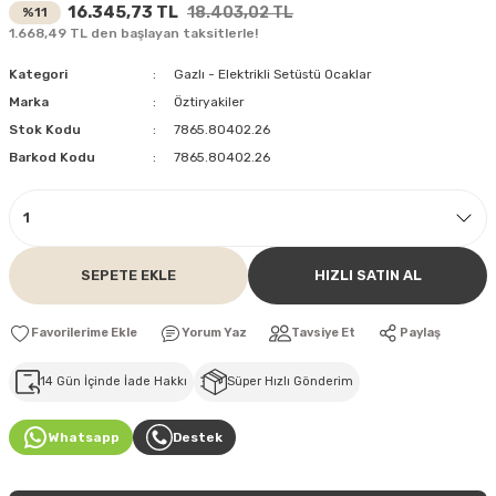
16.345,73 TL
18.403,02 TL
%11
1.668,49 TL den başlayan taksitlerle!
Kategori
Gazlı - Elektrikli Setüstü Ocaklar
Marka
Öztiryakiler
Stok Kodu
7865.80402.26
Barkod Kodu
7865.80402.26
SEPETE EKLE
HIZLI SATIN AL
Yorum Yaz
Tavsiye Et
Paylaş
14 Gün İçinde İade Hakkı
Süper Hızlı Gönderim
Whatsapp
Destek