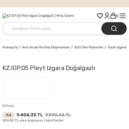
Tüm Siparişlerde Ücretsiz Kargo
Anasayfa
Ana Sıcak Mutfak Ekipmanları
600 Seri Pişiriciler
Gazlı Izgarala
KZ.IGP.05 Pleyt Izgara Doğalgazlı
0 Puan
9.404,35 TL
9.990,46 TL
%6
959,95 TL den başlayan taksitlerle!