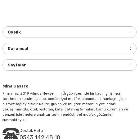
Bu ürünün fiyat bilgisi, resim, ürün açıklamalarında ve diğer
konularda yetersiz gördüğünüz noktaları öneri formunu
kullanarak tarafımıza iletebilirsiniz.
Görüş ve önerileriniz için teşekkür ederiz.
Üyelik
Ürün resmi kalitesiz, bozuk veya görüntülenemiyor.
Ürün açıklamasında eksik bilgiler bulunuyor.
Kurumsal
Ürün bilgilerinde hatalar bulunuyor.
Ürün fiyatı diğer sitelerden daha pahalı.
Sayfalar
Bu ürüne benzer farklı alternatifler olmalı.
Mina Gastro
Firmamız, 2019 yılında Nevşehir’in Ürgüp ilçesinde bir kadın girişimci
tarafından kurulmuş olup, endüstriyel mutfak alanında uzmanlaşmış bir
hizmet sağlayıcısıdır. Kalite, güven ve müşteri memnuniyeti odaklı
yaklaşımımızla; otel, restoran, kafe, catering firmaları, kamu kurumları ve
Gönder
benzeri işletmelere anahtar teslim endüstriyel mutfak çözümleri
sunmaktayız.
Destek Hattı :
0543 142 48 10