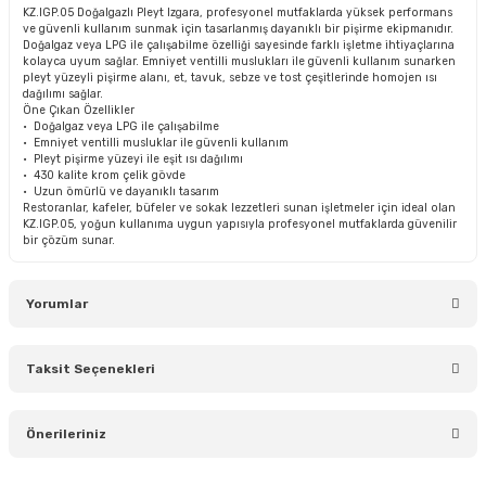
KZ.IGP.05 Doğalgazlı Pleyt Izgara, profesyonel mutfaklarda yüksek performans
ve güvenli kullanım sunmak için tasarlanmış dayanıklı bir pişirme ekipmanıdır.
Doğalgaz veya LPG ile çalışabilme özelliği sayesinde farklı işletme ihtiyaçlarına
kolayca uyum sağlar. Emniyet ventilli muslukları ile güvenli kullanım sunarken
pleyt yüzeyli pişirme alanı, et, tavuk, sebze ve tost çeşitlerinde homojen ısı
dağılımı sağlar.
Öne Çıkan Özellikler
• Doğalgaz veya LPG ile çalışabilme
• Emniyet ventilli musluklar ile güvenli kullanım
• Pleyt pişirme yüzeyi ile eşit ısı dağılımı
• 430 kalite krom çelik gövde
• Uzun ömürlü ve dayanıklı tasarım
Restoranlar, kafeler, büfeler ve sokak lezzetleri sunan işletmeler için ideal olan
KZ.IGP.05, yoğun kullanıma uygun yapısıyla profesyonel mutfaklarda güvenilir
bir çözüm sunar.
Yorumlar
Taksit Seçenekleri
Bu ürüne ilk yorumu siz yapın!
Önerileriniz
Yorum Yaz