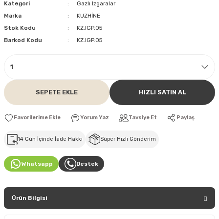
Kategori
Gazlı Izgaralar
Marka
KUZHİNE
Stok Kodu
KZ.IGP.05
Barkod Kodu
KZ.IGP.05
SEPETE EKLE
HIZLI SATIN AL
Yorum Yaz
Tavsiye Et
Paylaş
14 Gün İçinde İade Hakkı
Süper Hızlı Gönderim
Whatsapp
Destek
Ürün Bilgisi