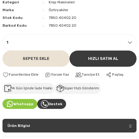
Kategori
Krep Makineleri
Marka
Öztiryakiler
Stok Kodu
7850.40402.20
Barkod Kodu
7850.40402.20
SEPETE EKLE
HIZLI SATIN AL
Yorum Yaz
Tavsiye Et
Paylaş
14 Gün İçinde İade Hakkı
Süper Hızlı Gönderim
Whatsapp
Destek
Ürün Bilgisi