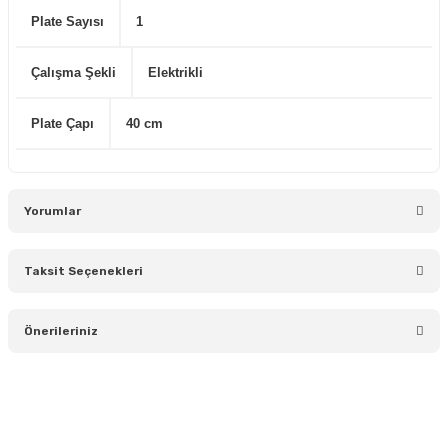
Plate Sayısı
1
Çalışma Şekli
Elektrikli
Plate Çapı
40 cm
Yorumlar
Taksit Seçenekleri
Bu ürüne ilk yorumu siz yapın!
Önerileriniz
Yorum Yaz
Bu ürünün fiyat bilgisi, resim, ürün açıklamalarında ve diğer
konularda yetersiz gördüğünüz noktaları öneri formunu
kullanarak tarafımıza iletebilirsiniz.
Görüş ve önerileriniz için teşekkür ederiz.