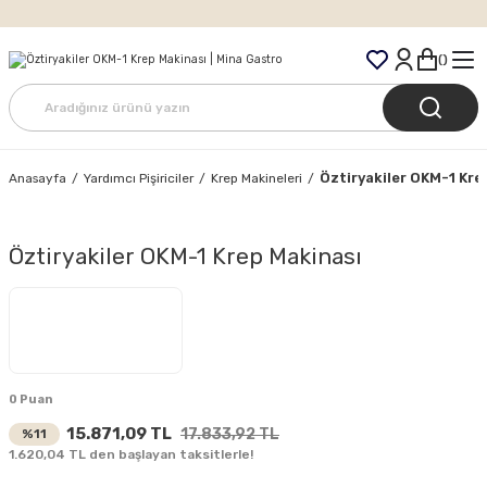
Tüm Siparişlerde Ücretsiz Kargo
Öztiryakiler OKM-1 Kre
Anasayfa
Yardımcı Pişiriciler
Krep Makineleri
Öztiryakiler OKM-1 Krep Makinası
0 Puan
15.871,09 TL
17.833,92 TL
%11
1.620,04 TL den başlayan taksitlerle!