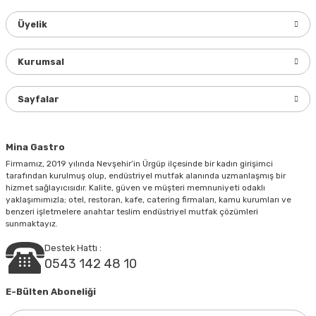
Üyelik
Ürün resmi kalitesiz, bozuk veya görüntülenemiyor.
Ürün açıklamasında eksik bilgiler bulunuyor.
Kurumsal
Ürün bilgilerinde hatalar bulunuyor.
Ürün fiyatı diğer sitelerden daha pahalı.
Sayfalar
Bu ürüne benzer farklı alternatifler olmalı.
Mina Gastro
Firmamız, 2019 yılında Nevşehir’in Ürgüp ilçesinde bir kadın girişimci
tarafından kurulmuş olup, endüstriyel mutfak alanında uzmanlaşmış bir
hizmet sağlayıcısıdır. Kalite, güven ve müşteri memnuniyeti odaklı
yaklaşımımızla; otel, restoran, kafe, catering firmaları, kamu kurumları ve
Gönder
benzeri işletmelere anahtar teslim endüstriyel mutfak çözümleri
sunmaktayız.
Destek Hattı :
0543 142 48 10
E-Bülten Aboneliği