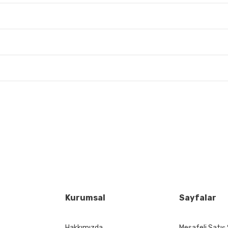
 yetersiz gördüğünüz noktaları öneri formunu kullanarak tarafımıza iletebil
Bu ürüne ilk yorumu siz yapın!
Yorum Yaz
Kurumsal
Sayfalar
Hakkımızda
Mesafeli Satış