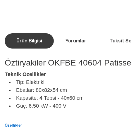
Ürün Bilgisi
Yorumlar
Taksit S
Öztiryakiler OKFBE 40604 Patisseri
Teknik Özellikler
Tip: Elektrikli
Ebatlar: 80x82x54 cm
Kapasite: 4 Tepsi - 40x60 cm
Güç: 6.50 kW - 400 V
Özellikler