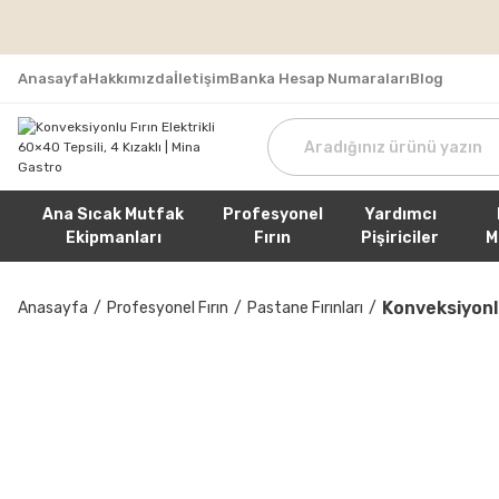
Tüm Sipa
Anasayfa
Hakkımızda
İletişim
Banka Hesap Numaraları
Blog
Ana Sıcak Mutfak
Profesyonel
Yardımcı
Ekipmanları
Fırın
Pişiriciler
M
Konveksiyonlu
Anasayfa
Profesyonel Fırın
Pastane Fırınları