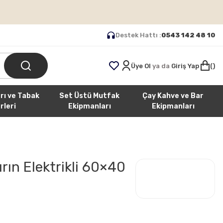
Destek Hattı :
0543 142 48 10
Üye Ol
ya da
Giriş Yap
rı ve Tabak
Set Üstü Mutfak
Çay Kahve ve Bar
rleri
Ekipmanları
Ekipmanları
rın Elektrikli 60×40