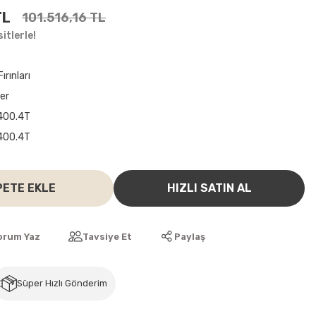
TL
101.516,16 TL
itlerle!
ırınları
ler
400.4T
400.4T
PETE EKLE
HIZLI SATIN AL
orum Yaz
Tavsiye Et
Paylaş
Süper Hızlı Gönderim