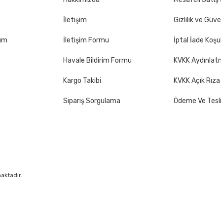
İletişim
Gizlilik ve Güve
Gönder
tum
İletişim Formu
İptal İade Koşul
Havale Bildirim Formu
KVKK Aydınlat
Kargo Takibi
KVKK Açık Rıza
Sipariş Sorgulama
Ödeme Ve Tesl
maktadır.
&
By
®
Pixeler
Web Tasarım
Reklam