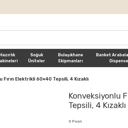
rişlerde Ücretsiz Kargo
Hazırlık
Soğuk
Bulaşıkhane
Banket Arabala
akineleri
Üniteler
Ekipmanları
Dispense
 Fırın Elektrikli 60×40 Tepsili, 4 Kızaklı
Konveksiyonlu Fı
Tepsili, 4 Kızaklı
0 Puan