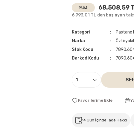
68.508,59 
%33
6.993,01 TL den başlayan taks
Kategori
Pastane F
Marka
Öztiryaki
Stok Kodu
7890.60
Barkod Kodu
7890.60
SE
Y
14 Gün İçinde İade Hakkı