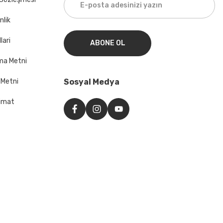
nlik
lari
ABONE OL
ma Metni
 Metni
Sosyal Medya
imat