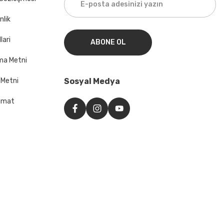
nlik
lari
ABONE OL
ma Metni
 Metni
Sosyal Medya
imat