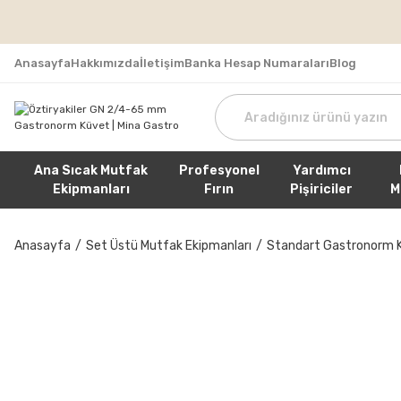
Tüm Sipa
Anasayfa
Hakkımızda
İletişim
Banka Hesap Numaraları
Blog
Ana Sıcak Mutfak
Profesyonel
Yardımcı
Ekipmanları
Fırın
Pişiriciler
M
Anasayfa
Set Üstü Mutfak Ekipmanları
Standart Gastronorm K