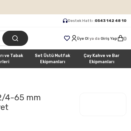
Destek Hattı :
0543 142 48 10
Üye Ol
ya da
Giriş Yap
rı ve Tabak
Set Üstü Mutfak
Çay Kahve ve Bar
rleri
Ekipmanları
Ekipmanları
N 2/4-65 mm
et