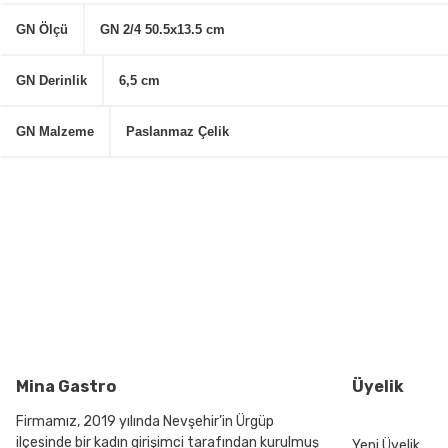
GN Ölçü
GN 2/4 50.5x13.5 cm
GN Derinlik
6,5 cm
GN Malzeme
Paslanmaz Çelik
Bu ürünün fiyat bilgisi, resim, ürün açıklamalarında ve diğer konularda
Görüş ve önerileriniz için teşekkür ederiz.
Ürün resmi kalitesiz, bozuk veya görüntülenemiyor.
Ürün açıklamasında eksik bilgiler bulunuyor.
Ürün bilgilerinde hatalar bulunuyor.
Ürün fiyatı diğer sitelerden daha pahalı.
Bu ürüne benzer farklı alternatifler olmalı.
Mina Gastro
Üyelik
Firmamız, 2019 yılında Nevşehir’in Ürgüp
ilçesinde bir kadın girişimci tarafından kurulmuş
Yeni Üyelik