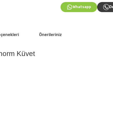
Whatsapp
D
eçenekleri
Önerileriniz
onorm Küvet