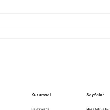
 yetersiz gördüğünüz noktaları öneri formunu kullanarak tarafımıza iletebil
Bu ürüne ilk yorumu siz yapın!
Yorum Yaz
Kurumsal
Sayfalar
Hakkımızda
Mesafeli Satış