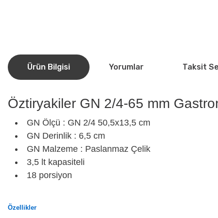
Ürün Bilgisi
Yorumlar
Taksit S
Öztiryakiler GN 2/4-65 mm Gastr
GN Ölçü : GN 2/4 50,5x13,5 cm
GN Derinlik : 6,5 cm
GN Malzeme : Paslanmaz Çelik
3,5 lt kapasiteli
18 porsiyon
Özellikler