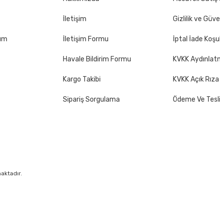
İletişim
Gizlilik ve Güve
Gönder
tum
İletişim Formu
İptal İade Koşul
Havale Bildirim Formu
KVKK Aydınlat
Kargo Takibi
KVKK Açık Rıza
Sipariş Sorgulama
Ödeme Ve Tesl
maktadır.
&
By
®
Pixeler
Web Tasarım
Reklam