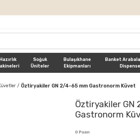
rişlerde Ücretsiz Kargo
Hazırlık
Soğuk
Bulaşıkhane
Banket Arabala
akineleri
Üniteler
Ekipmanları
Dispense
Öztiryakiler GN 2/4-65 mm Gastronorm Küvet
üvetler
Öztiryakiler G
Gastronorm Küv
0 Puan