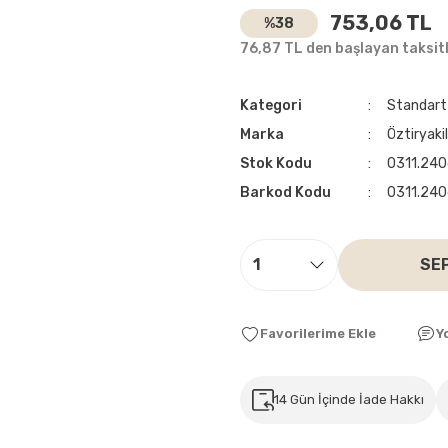
753,06 TL
%38
76,87 TL den başlayan taksitl
Kategori
Standart
Marka
Öztiryaki
Stok Kodu
0311.240
Barkod Kodu
0311.240
SE
Y
14 Gün İçinde İade Hakkı