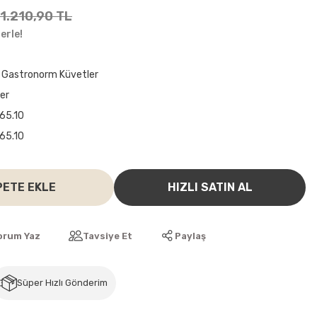
1.210,90 TL
erle!
 Gastronorm Küvetler
ler
65.10
65.10
PETE EKLE
HIZLI SATIN AL
orum Yaz
Tavsiye Et
Paylaş
Süper Hızlı Gönderim