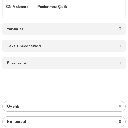
GN Malzeme
Paslanmaz Çelik
Yorumlar
Taksit Seçenekleri
Bu ürüne ilk yorumu siz yapın!
Önerileriniz
Yorum Yaz
Bu ürünün fiyat bilgisi, resim, ürün açıklamalarında ve diğer
konularda yetersiz gördüğünüz noktaları öneri formunu
kullanarak tarafımıza iletebilirsiniz.
Görüş ve önerileriniz için teşekkür ederiz.
Üyelik
Ürün resmi kalitesiz, bozuk veya görüntülenemiyor.
Ürün açıklamasında eksik bilgiler bulunuyor.
Kurumsal
Ürün bilgilerinde hatalar bulunuyor.