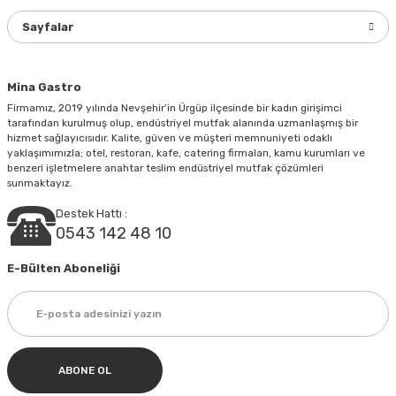
Ürün fiyatı diğer sitelerden daha pahalı.
Sayfalar
Bu ürüne benzer farklı alternatifler olmalı.
Mina Gastro
Firmamız, 2019 yılında Nevşehir’in Ürgüp ilçesinde bir kadın girişimci
tarafından kurulmuş olup, endüstriyel mutfak alanında uzmanlaşmış bir
hizmet sağlayıcısıdır. Kalite, güven ve müşteri memnuniyeti odaklı
yaklaşımımızla; otel, restoran, kafe, catering firmaları, kamu kurumları ve
Gönder
benzeri işletmelere anahtar teslim endüstriyel mutfak çözümleri
sunmaktayız.
Destek Hattı :
0543 142 48 10
E-Bülten Aboneliği
ABONE OL