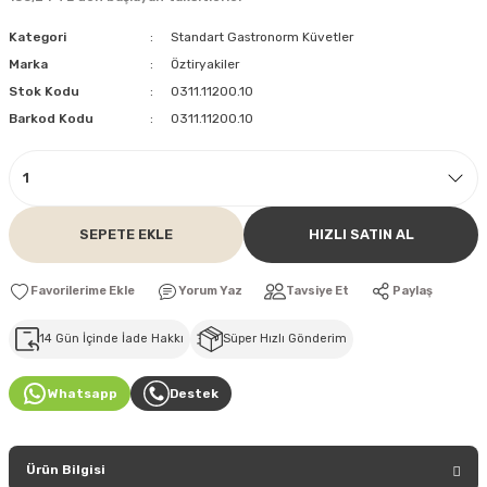
Kategori
Standart Gastronorm Küvetler
Marka
Öztiryakiler
Stok Kodu
0311.11200.10
Barkod Kodu
0311.11200.10
SEPETE EKLE
HIZLI SATIN AL
Yorum Yaz
Tavsiye Et
Paylaş
14 Gün İçinde İade Hakkı
Süper Hızlı Gönderim
Whatsapp
Destek
Ürün Bilgisi