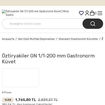
Tüm Siparişlerde Ücretsiz Kargo
Ö
Anasayfa
Set Üstü Mutfak Ekipmanları
Standart Gastronorm Küvetler
Öztiryakiler GN 1/1-200 mm Gastronorm
Küvet
0 Puan
1.765,80 TL
2.839,37 TL
%38
180,24 TL den başlayan taksitlerle!