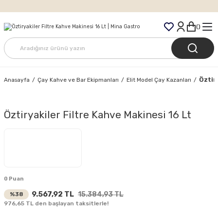
Tüm Siparişlerde Ücretsiz Kargo
Öztir
Anasayfa
Çay Kahve ve Bar Ekipmanları
Elit Model Çay Kazanları
Öztiryakiler Filtre Kahve Makinesi 16 Lt
0 Puan
9.567,92 TL
15.384,93 TL
%38
976,65 TL den başlayan taksitlerle!