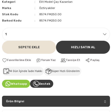
Kategori
Elit Model Çay Kazanları
Marka
Öztiryakiler
Stok Kodu
8574.FM250.00
Barkod Kodu
8574.FM250.00
SEPETE EKLE
HIZLI SATIN AL
Yorum Yaz
Tavsiye Et
Paylaş
14 Gün İçinde İade Hakkı
Süper Hızlı Gönderim
Whatsapp
Destek
Ürün Bilgisi