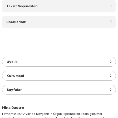
Taksit Seçenekleri
Bu ürüne ilk yorumu siz yapın!
Önerileriniz
Yorum Yaz
Bu ürünün fiyat bilgisi, resim, ürün açıklamalarında ve diğer
konularda yetersiz gördüğünüz noktaları öneri formunu
kullanarak tarafımıza iletebilirsiniz.
Görüş ve önerileriniz için teşekkür ederiz.
Üyelik
Ürün resmi kalitesiz, bozuk veya görüntülenemiyor.
Ürün açıklamasında eksik bilgiler bulunuyor.
Kurumsal
Ürün bilgilerinde hatalar bulunuyor.
Ürün fiyatı diğer sitelerden daha pahalı.
Sayfalar
Bu ürüne benzer farklı alternatifler olmalı.
Mina Gastro
Firmamız, 2019 yılında Nevşehir’in Ürgüp ilçesinde bir kadın girişimci