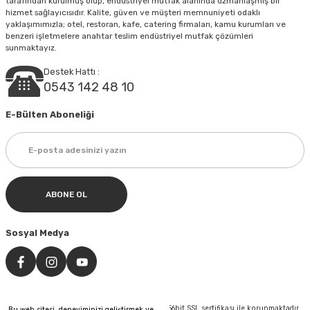
tarafından kurulmuş olup, endüstriyel mutfak alanında uzmanlaşmış bir
hizmet sağlayıcısıdır. Kalite, güven ve müşteri memnuniyeti odaklı
yaklaşımımızla; otel, restoran, kafe, catering firmaları, kamu kurumları ve
Gönder
benzeri işletmelere anahtar teslim endüstriyel mutfak çözümleri
sunmaktayız.
Destek Hattı :
0543 142 48 10
E-Bülten Aboneliği
ABONE OL
Sosyal Medya
©Tüm hakları saklıdır. Kredi kartı bilgileriniz 256bit SSL sertifikası ile korunmaktadır.
Bu web sitesi, deneyiminizi geliştirmek ve