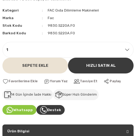
Kategori
FAC Gıda Dilimleme Makineleri
Marka
Fac
Stok Kodu
9830.S220A.F0
Barkod Kodu
9830.S220A.F0
SEPETE EKLE
HIZLI SATIN AL
Yorum Yaz
Tavsiye Et
Paylaş
14 Gün İçinde İade Hakkı
Süper Hızlı Gönderim
Whatsapp
Destek
Ürün Bilgisi