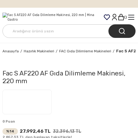
Tüm Siparişlerde Ücretsiz Kargo
Fac S AF2
Anasayfa
Hazırlık Makineleri
FAC Gıda Dilimleme Makineleri
Fac S AF220 AF Gıda Dilimleme Makinesi,
220 mm
0 Puan
27.992,46 TL
32.396,13 TL
%14
2.857,33 TL den başlayan taksitlerle!