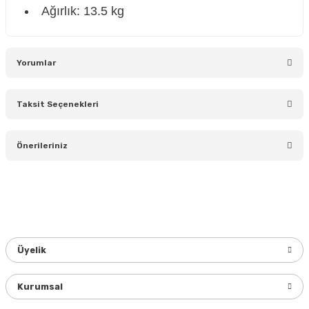
Ağırlık: 13.5 kg
Yorumlar
Taksit Seçenekleri
Bu ürüne ilk yorumu siz yapın!
Önerileriniz
Yorum Yaz
Bu ürünün fiyat bilgisi, resim, ürün açıklamalarında ve diğer
konularda yetersiz gördüğünüz noktaları öneri formunu
kullanarak tarafımıza iletebilirsiniz.
Görüş ve önerileriniz için teşekkür ederiz.
Üyelik
Ürün resmi kalitesiz, bozuk veya görüntülenemiyor.
Ürün açıklamasında eksik bilgiler bulunuyor.
Kurumsal
Ürün bilgilerinde hatalar bulunuyor.