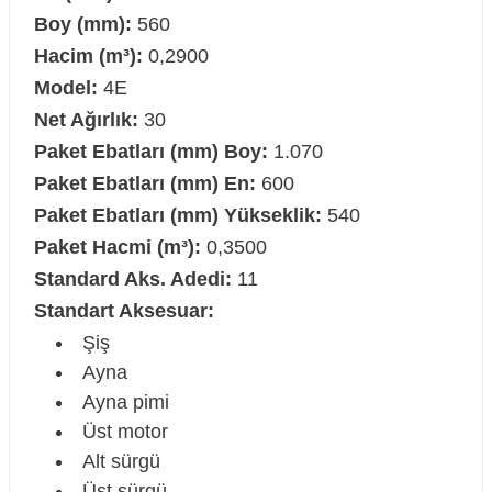
Boy (mm):
560
Hacim (m³):
0,2900
Model:
4E
Net Ağırlık:
30
Paket Ebatları (mm) Boy:
1.070
Paket Ebatları (mm) En:
600
Paket Ebatları (mm) Yükseklik:
540
Paket Hacmi (m³):
0,3500
Standard Aks. Adedi:
11
Standart Aksesuar:
Şiş
Ayna
Ayna pimi
Üst motor
Alt sürgü
Üst sürgü