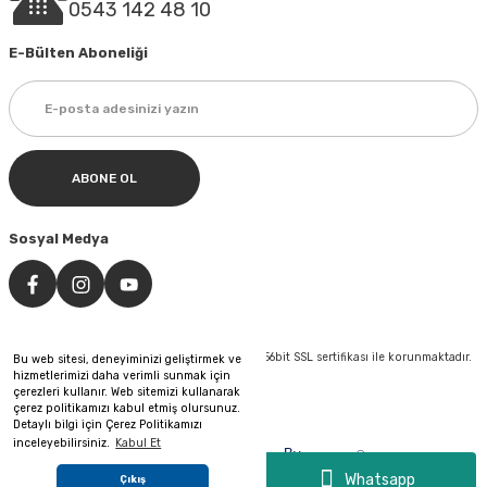
0543 142 48 10
E-Bülten Aboneliği
ABONE OL
Sosyal Medya
©Tüm hakları saklıdır. Kredi kartı bilgileriniz 256bit SSL sertifikası ile korunmaktadır.
Bu web sitesi, deneyiminizi geliştirmek ve
hizmetlerimizi daha verimli sunmak için
çerezleri kullanır. Web sitemizi kullanarak
çerez politikamızı kabul etmiş olursunuz.
Detaylı bilgi için Çerez Politikamızı
inceleyebilirsiniz.
Kabul Et
&
By
®
Pixeler
Web Tasarım
Reklam
Whatsapp
Çıkış