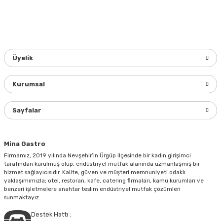
Bu ürünün fiyat bilgisi, resim, ürün açıklamalarında ve diğer
konularda yetersiz gördüğünüz noktaları öneri formunu
kullanarak tarafımıza iletebilirsiniz.
Görüş ve önerileriniz için teşekkür ederiz.
Üyelik
Ürün resmi kalitesiz, bozuk veya görüntülenemiyor.
Ürün açıklamasında eksik bilgiler bulunuyor.
Kurumsal
Ürün bilgilerinde hatalar bulunuyor.
Ürün fiyatı diğer sitelerden daha pahalı.
Sayfalar
Bu ürüne benzer farklı alternatifler olmalı.
Mina Gastro
Firmamız, 2019 yılında Nevşehir’in Ürgüp ilçesinde bir kadın girişimci
tarafından kurulmuş olup, endüstriyel mutfak alanında uzmanlaşmış bir
hizmet sağlayıcısıdır. Kalite, güven ve müşteri memnuniyeti odaklı
yaklaşımımızla; otel, restoran, kafe, catering firmaları, kamu kurumları ve
Gönder
benzeri işletmelere anahtar teslim endüstriyel mutfak çözümleri
sunmaktayız.
Destek Hattı :