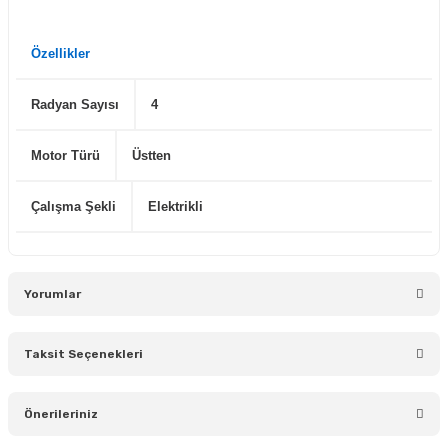
Özellikler
Radyan Sayısı
4
Motor Türü
Üstten
Çalışma Şekli
Elektrikli
Yorumlar
Taksit Seçenekleri
Bu ürüne ilk yorumu siz yapın!
Önerileriniz
Yorum Yaz