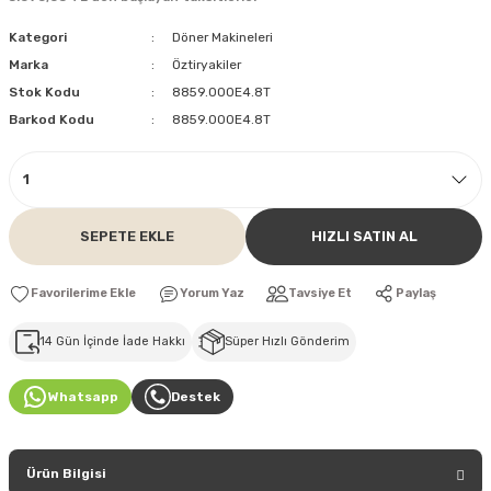
Kategori
Döner Makineleri
Marka
Öztiryakiler
Stok Kodu
8859.000E4.8T
Barkod Kodu
8859.000E4.8T
SEPETE EKLE
HIZLI SATIN AL
Yorum Yaz
Tavsiye Et
Paylaş
14 Gün İçinde İade Hakkı
Süper Hızlı Gönderim
Whatsapp
Destek
Ürün Bilgisi