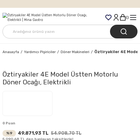
Tüm Siparişlerde Ücretsiz Kargo
Öztiryakiler 4E Model
Anasayfa
Yardımcı Pişiriciler
Döner Makineleri
Öztiryakiler 4E Model Üstten Motorlu
Döner Ocağı, Elektrikli
0 Puan
49.871,93 TL
54.908,70 TL
%9
5.090,68 TL den başlayan taksitlerle!