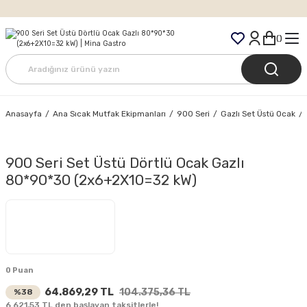
Tüm Siparişlerde Ücretsiz Kargo
Anasayfa
Ana Sıcak Mutfak Ekipmanları
900 Seri
Gazlı Set Üstü Ocak
900 Seri Set Üstü Dörtlü Ocak Gazlı
80*90*30 (2x6+2X10=32 kW)
0 Puan
64.869,29 TL
104.375,36 TL
%38
6.621,53 TL den başlayan taksitlerle!