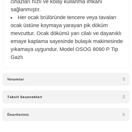
cihazları hızlı ve kolay kullanma imkanı
sağlanmıştır.
Her ocak brülöründe tencere veya tavaları
ocak üstüne koymaya yarayan pik döküm
mevcuttur. Ocak dökümü yarı cilalı ve dayanıklı
emaye kaplama sayesinde bulaşık makinesinde
yıkamaya uygundur. Model OSOG 8090 P Tip
Gazlı
Yorumlar
Taksit Seçenekleri
Bu ürüne ilk yorumu siz yapın!
Önerileriniz
Yorum Yaz
Bu ürünün fiyat bilgisi, resim, ürün açıklamalarında ve diğer