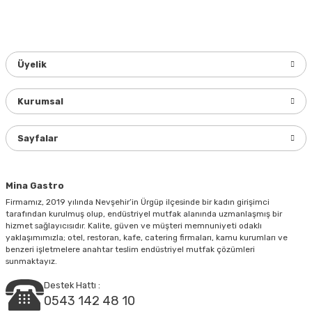
konularda yetersiz gördüğünüz noktaları öneri formunu
kullanarak tarafımıza iletebilirsiniz.
Görüş ve önerileriniz için teşekkür ederiz.
Üyelik
Ürün resmi kalitesiz, bozuk veya görüntülenemiyor.
Ürün açıklamasında eksik bilgiler bulunuyor.
Kurumsal
Ürün bilgilerinde hatalar bulunuyor.
Ürün fiyatı diğer sitelerden daha pahalı.
Sayfalar
Bu ürüne benzer farklı alternatifler olmalı.
Mina Gastro
Firmamız, 2019 yılında Nevşehir’in Ürgüp ilçesinde bir kadın girişimci
tarafından kurulmuş olup, endüstriyel mutfak alanında uzmanlaşmış bir
hizmet sağlayıcısıdır. Kalite, güven ve müşteri memnuniyeti odaklı
yaklaşımımızla; otel, restoran, kafe, catering firmaları, kamu kurumları ve
Gönder
benzeri işletmelere anahtar teslim endüstriyel mutfak çözümleri
sunmaktayız.
Destek Hattı :
0543 142 48 10