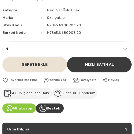
Kategori
Gazlı Set Üstü Ocak
Marka
Öztiryakiler
Stok Kodu
M7865.N1.80903.20
Barkod Kodu
M7865.N1.80903.20
SEPETE EKLE
HIZLI SATIN AL
Yorum Yaz
Tavsiye Et
Paylaş
14 Gün İçinde İade Hakkı
Süper Hızlı Gönderim
Whatsapp
Destek
Ürün Bilgisi