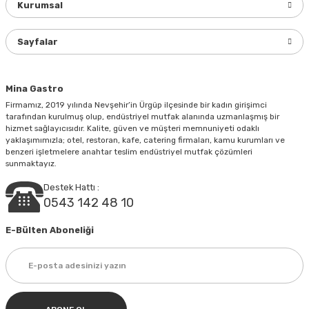
Kurumsal
Ürün bilgilerinde hatalar bulunuyor.
Ürün fiyatı diğer sitelerden daha pahalı.
Sayfalar
Bu ürüne benzer farklı alternatifler olmalı.
Mina Gastro
Firmamız, 2019 yılında Nevşehir’in Ürgüp ilçesinde bir kadın girişimci
tarafından kurulmuş olup, endüstriyel mutfak alanında uzmanlaşmış bir
hizmet sağlayıcısıdır. Kalite, güven ve müşteri memnuniyeti odaklı
yaklaşımımızla; otel, restoran, kafe, catering firmaları, kamu kurumları ve
Gönder
benzeri işletmelere anahtar teslim endüstriyel mutfak çözümleri
sunmaktayız.
Destek Hattı :
0543 142 48 10
E-Bülten Aboneliği