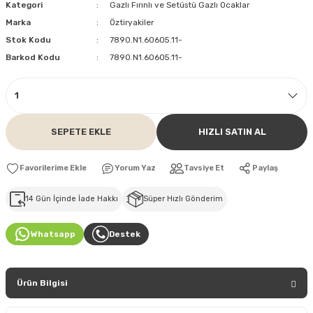
Kategori
Gazlı Fırınlı ve Setüstü Gazlı Ocaklar
Marka
Öztiryakiler
Stok Kodu
7890.N1.60605.11-
Barkod Kodu
7890.N1.60605.11-
SEPETE EKLE
HIZLI SATIN AL
Yorum Yaz
Tavsiye Et
Paylaş
14 Gün İçinde İade Hakkı
Süper Hızlı Gönderim
Whatsapp
Destek
Ürün Bilgisi