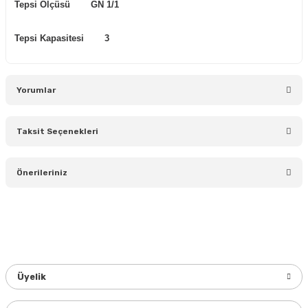
Tepsi Ölçüsü
GN 1/1
Tepsi Kapasitesi
3
Yorumlar
Taksit Seçenekleri
Bu ürüne ilk yorumu siz yapın!
Önerileriniz
Yorum Yaz
Bu ürünün fiyat bilgisi, resim, ürün açıklamalarında ve diğer
konularda yetersiz gördüğünüz noktaları öneri formunu
kullanarak tarafımıza iletebilirsiniz.
Görüş ve önerileriniz için teşekkür ederiz.
Üyelik
Ürün resmi kalitesiz, bozuk veya görüntülenemiyor.
Ürün açıklamasında eksik bilgiler bulunuyor.