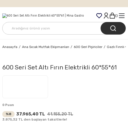
Tüm Siparişlerde Ücretsiz Kargo
Anasayfa
Ana Sıcak Mutfak Ekipmanları
600 Seri Pişiriciler
Gazlı Fırınlı 
600 Seri Set Altı Fırın Elektrikli 60*55*61
0 Puan
37.965,40 TL
41.155,20 TL
%8
3.875,32 TL den başlayan taksitlerle!